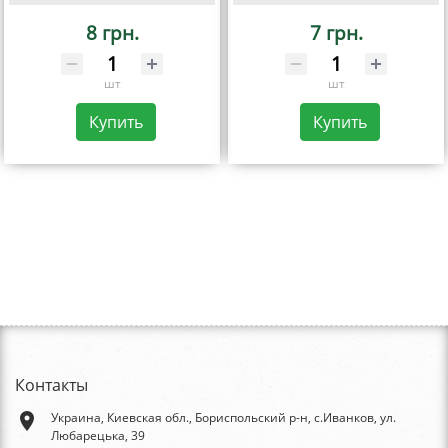
8 грн.
7 грн.
шт
шт
Купить
Купить
Контакты
place
Украина, Киевская обл., Бориспольский р-н, с.Иванков, ул.
Любарецька, 39