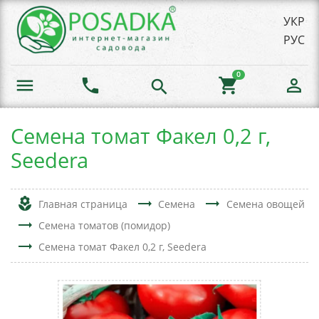
УКР
РУС
0
menu
phone
shopping_cart
person_outline
search
Семена томат Факел 0,2 г,
Seedera
local_florist
trending_flat
trending_flat
Главная страница
Семена
Семена овощей
trending_flat
Семена томатов (помидор)
trending_flat
Семена томат Факел 0,2 г, Seedera