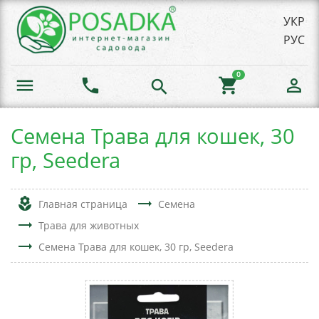
УКР
РУС
0
menu
phone
shopping_cart
person_outline
search
Семена Трава для кошек, 30
гр, Seedera
local_florist
trending_flat
Главная страница
Семена
trending_flat
Трава для животных
trending_flat
Семена Трава для кошек, 30 гр, Seedera