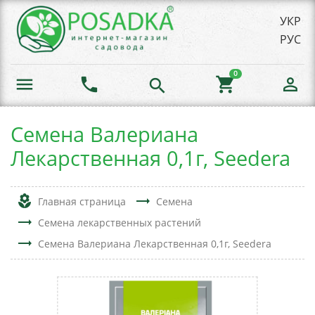
УКР
РУС
0
menu
phone
shopping_cart
person_outline
search
Семена Валериана
Лекарственная 0,1г, Seedera
local_florist
trending_flat
Главная страница
Семена
trending_flat
Семена лекарственных растений
trending_flat
Семена Валериана Лекарственная 0,1г, Seedera