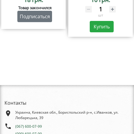
Товар закончился
шт
Подписаться
Купить
Контакты
place
Украина, Киевская обл., Бориспольский р-н, с.Иванков, ул.
Любарецька, 39
phone
(067) 600-07-99
(099) 600-07-99