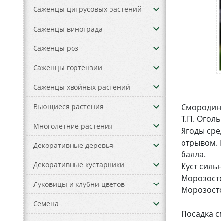
keyboard_arrow_down
Саженцы цитрусовых растений
keyboard_arrow_down
Саженцы винограда
keyboard_arrow_down
Саженцы роз
keyboard_arrow_down
Саженцы гортензии
keyboard_arrow_down
Саженцы хвойных растений
keyboard_arrow_down
Смородина
Вьющиеся растения
Т.П. Оголь
keyboard_arrow_down
Многолетние растения
Ягоды сре
отрывом. 
keyboard_arrow_down
Декоративные деревья
балла.
keyboard_arrow_down
Декоративные кустарники
Куст силь
Морозосто
keyboard_arrow_down
Луковицы и клубни цветов
Морозосто
keyboard_arrow_down
Семена
Посадка с