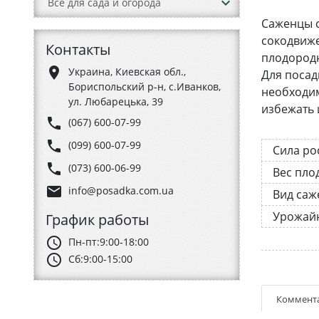
keyboard_arrow_down
Все для сада и огорода
Саженцы с
сокодвиже
Контакты
плодородн
place
Украина, Киевская обл.,
Для посад
Бориспольский р-н, с.Иванков,
необходим
ул. Любарецька, 39
избежать 
phone
(067) 600-07-99
phone
(099) 600-07-99
Сила ро
phone
(073) 600-06-99
Вес пло
email
info@posadka.com.ua
Вид саж
Урожай
График работы
schedule
Пн-пт:
9:00-18:00
schedule
Сб:
9:00-15:00
Коммент