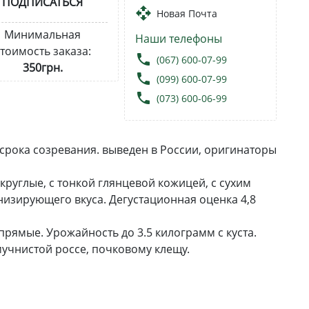
ПОДПИСАТЬСЯ
open_with
Новая Почта
Минимальная
Наши телефоны
тоимость заказа:
local_phone
(067) 600-07-99
350грн.
local_phone
(099) 600-07-99
local_phone
(073) 600-06-99
рока созревания. выведен в России, оригинаторы
округлые, с тонкой глянцевой кожицей, с сухим
низирующего вкуса. Дегустационная оценка 4,8
 прямые. Урожайность до 3.5 килограмм с куста.
учнистой россе, почковому клещу.