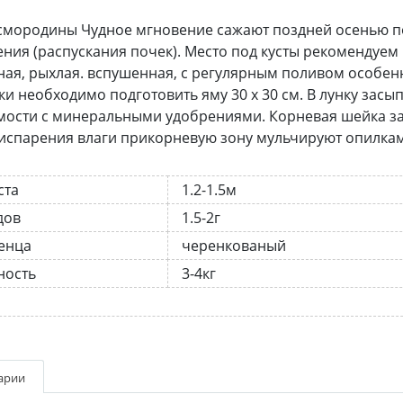
мородины Чудное мгновение сажают поздней осенью по
ния (распускания почек). Место под кусты рекомендуем
ая, рыхлая. вспушенная, с регулярным поливом особенн
ки необходимо подготовить яму 30 х 30 см. В лунку зас
ости с минеральными удобрениями. Корневая шейка заг
испарения влаги прикорневую зону мульчируют опилками
ста
1.2-1.5м
дов
1.5-2г
енца
черенкованый
ность
3-4кг
арии