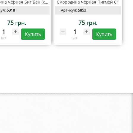
Смородина чёрная Биг Бен (контейнер С1)
Смородина чёрная Пигмей С1
кул:
5318
Артикул:
5853
75 грн.
75 грн.
Купить
Купить
шт
шт