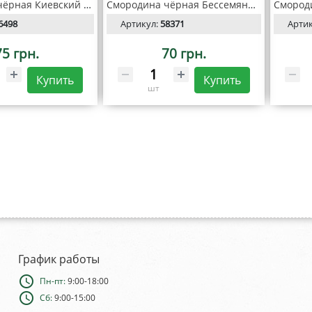
Смородина чёрная Киевский Великан С1
Смородина чёрная Бессемянная (контейнер С1)
6498
Артикул:
58371
Арти
75 грн.
70 грн.
Купить
Купить
шт
График работы
schedule
Пн-пт:
9:00-18:00
schedule
Сб:
9:00-15:00