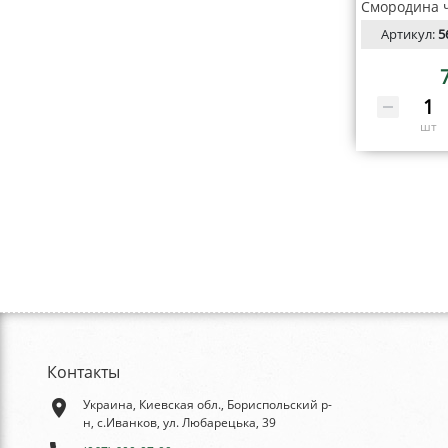
Артикул:
5
шт
Контакты
place
Украина, Киевская обл., Бориспольский р-
н, с.Иванков, ул. Любарецька, 39