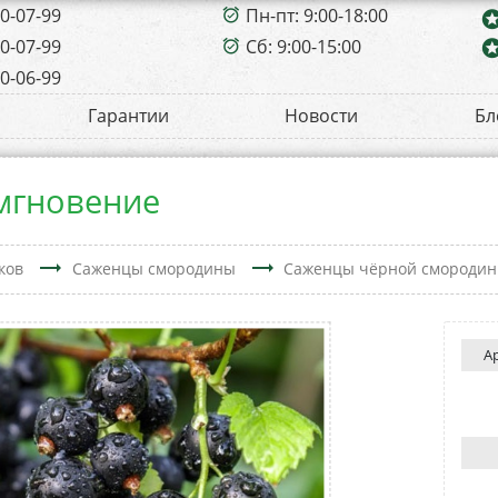
00-07-99
Пн-пт: 9:00-18:00
alarm_on
sta
00-07-99
Сб: 9:00-15:00
sta
alarm_on
00-06-99
Гарантии
Новости
Бл
мгновение
trending_flat
trending_flat
ков
Саженцы смородины
Саженцы чёрной смороди
А