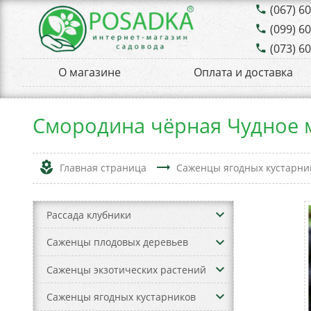
(067) 6
phone
(099) 6
phone
(073) 6
phone
О магазине
Оплата и доставка
Смородина чёрная Чудное 
local_florist
trending_flat
Главная страница
Саженцы ягодных кустарни
keyboard_arrow_down
Рассада клубники
keyboard_arrow_down
Саженцы плодовых деревьев
keyboard_arrow_down
Саженцы экзотических растений
keyboard_arrow_down
Саженцы ягодных кустарников