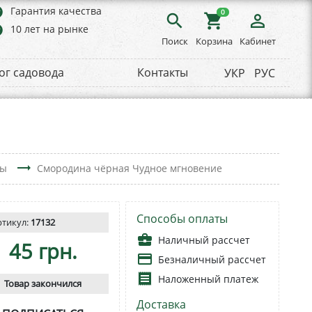
rs
Гарантия качества
0
search
shopping_cart
person_outline
rs
10 лет на рынке
Поиск
Корзина
Кабинет
ог садовода
Контакты
УКР
РУС
trending_flat
ны
Смородина чёрная Чудное мгновение
Способы оплаты
ртикул:
17132
business_center
Наличный рассчет
45 грн.
payment
Безналичный рассчет
receipt
Наложенный платеж
Товар закончился
Доставка