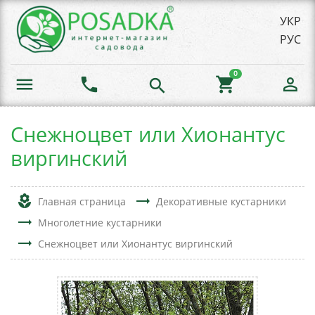
УКР
РУС
0
menu
phone
shopping_cart
person_outline
search
Снежноцвет или Хионантус
виргинский
local_florist
trending_flat
Главная страница
Декоративные кустарники
trending_flat
Многолетние кустарники
trending_flat
Снежноцвет или Хионантус виргинский