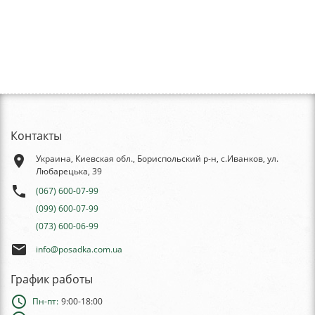
Контакты
place
Украина, Киевская обл., Бориспольский р-н, с.Иванков, ул.
Любарецька, 39
phone
(067) 600-07-99
(099) 600-07-99
(073) 600-06-99
email
info@posadka.com.ua
График работы
schedule
Пн-пт:
9:00-18:00