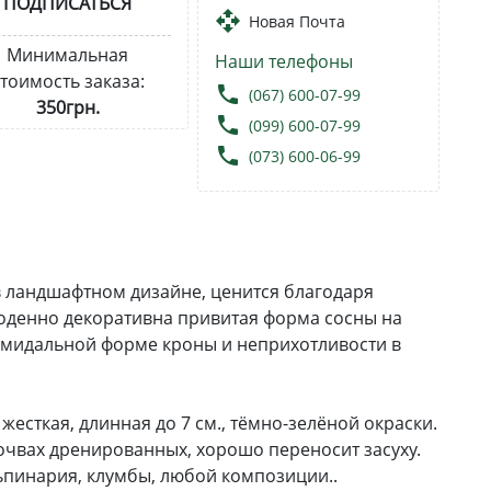
ПОДПИСАТЬСЯ
open_with
Новая Почта
Минимальная
Наши телефоны
тоимость заказа:
local_phone
(067) 600-07-99
350грн.
local_phone
(099) 600-07-99
local_phone
(073) 600-06-99
в ландшафтном дизайне, ценится благодаря
оденно декоративна привитая форма сосны на
амидальной форме кроны и неприхотливости в
 жесткая, длинная до 7 см., тёмно-зелёной окраски.
очвах дренированных, хорошо переносит засуху.
льпинария, клумбы, любой композиции..