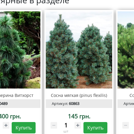
ярные в разделе
верина Витхорст
Сосна мягкая (pinus flexilis)
С
0489
Артикул:
60863
Арти
400 грн.
145 грн.
Купить
Купить
шт