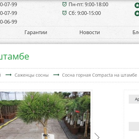
00-07-99
Пн-пт: 9:00-18:00
alarm_on
sta
00-07-99
Сб: 9:00-15:00
sta
alarm_on
00-06-99
Гарантии
Новости
Бл
штамбе
trending_flat
trending_flat
й
Саженцы сосны
Сосна горная Compacta на штамбе
А