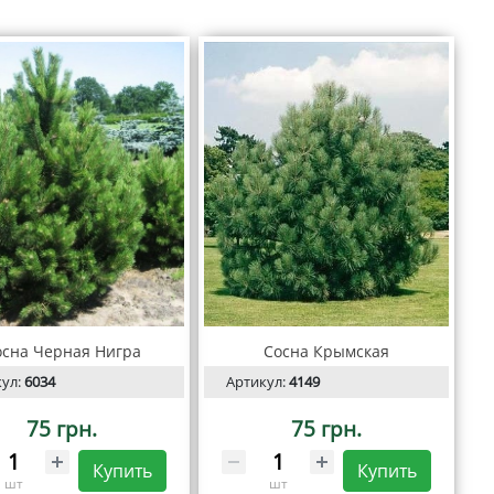
осна Черная Нигра
Сосна Крымская
кул:
6034
Артикул:
4149
75 грн.
75 грн.
Купить
Купить
шт
шт