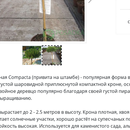
с
ная Compacta (привита на штамбе) - популярная форма 
густой шаровидной приплюснутой компактной кроне, ос
войное деревцо популярно благодаря своей густой пир
 выращиванию.
ырастает до 2 - 2.5 метров в высоту. Крона плотная, хвоя
ает солнечные участки, хорошо растёт на супесчаных п
йкость высокая. Используется для каменистого сада, а