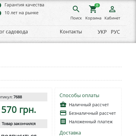
rs
Гарантия качества
0
search
shopping_cart
person_outline
rs
10 лет на рынке
Поиск
Корзина
Кабинет
ог садовода
Контакты
УКР
РУС
Способы оплаты
ртикул:
7688
business_center
Наличный рассчет
570 грн.
payment
Безналичный рассчет
receipt
Наложенный платеж
Товар закончился
Доставка