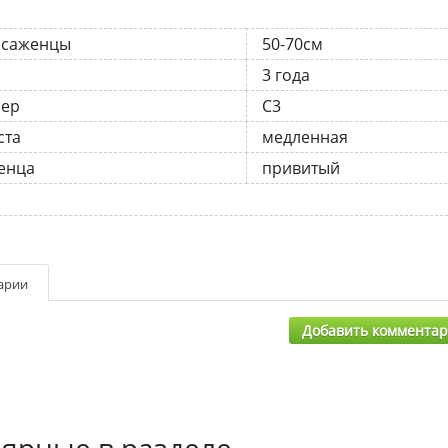
 саженцы
50-70см
3 года
нер
С3
ста
медленная
енца
привитый
арии
Добавить коммента