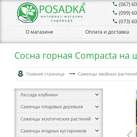
(067) 6
phone
(099) 6
phone
(073) 6
phone
О магазине
Оплата и доставка
Сосна горная Compacta на 
local_florist
trending_flat
Главная страница
Саженцы хвойных растени
keyboard_arrow_down
Рассада клубники
keyboard_arrow_down
Саженцы плодовых деревьев
keyboard_arrow_down
Саженцы экзотических растений
keyboard_arrow_down
Саженцы ягодных кустарников