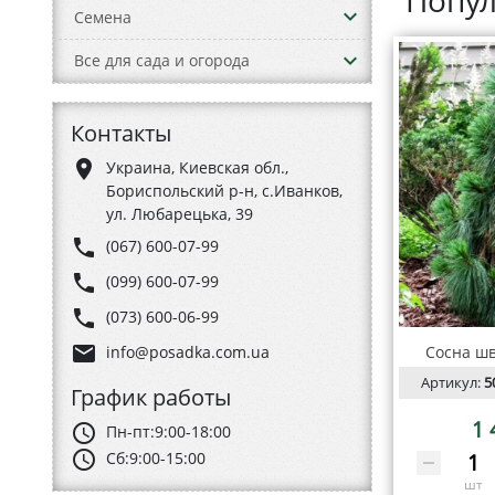
Попул
keyboard_arrow_down
Семена
keyboard_arrow_down
Все для сада и огорода
Контакты
place
Украина, Киевская обл.,
Бориспольский р-н, с.Иванков,
ул. Любарецька, 39
phone
(067) 600-07-99
phone
(099) 600-07-99
phone
(073) 600-06-99
email
Сосна ш
info@posadka.com.ua
Артикул:
5
График работы
1 
schedule
Пн-пт:
9:00-18:00
schedule
Сб:
9:00-15:00
шт