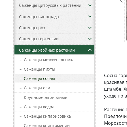
keyboard_arrow_down
Саженцы цитрусовых растений
keyboard_arrow_down
Саженцы винограда
keyboard_arrow_down
Саженцы роз
keyboard_arrow_down
Саженцы гортензии
keyboard_arrow_up
Саженцы хвойных растений
–
Саженцы можжевельника
–
Саженцы пихты
Сосна гор
–
Саженцы сосны
красивая 
–
Саженцы ели
штамбе. Х
уходе по
–
Крупномеры хвойные
–
Саженцы кедра
Растение в
Предпочит
–
Саженцы кипарисовика
Морозосто
–
Саженцы криптомерии