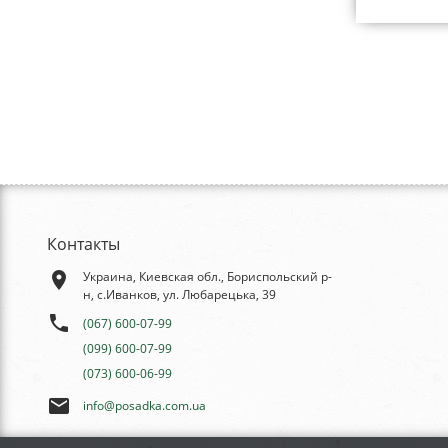
Контакты
place
Украина, Киевская обл., Бориспольский р-
н, с.Иванков, ул. Любарецька, 39
phone
(067) 600-07-99
(099) 600-07-99
(073) 600-06-99
email
info@posadka.com.ua