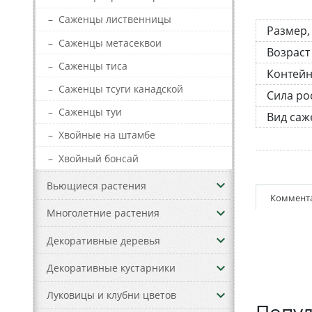
–
Саженцы лиственницы
Размер,
–
Саженцы метасеквои
Возраст
–
Саженцы тиса
Контей
–
Саженцы тсуги канадской
Сила ро
–
Саженцы туи
Вид саж
–
Хвойные на штамбе
–
Хвойный бонсай
keyboard_arrow_down
Вьющиеся растения
Коммент
keyboard_arrow_down
Многолетние растения
keyboard_arrow_down
Декоративные деревья
keyboard_arrow_down
Декоративные кустарники
keyboard_arrow_down
Луковицы и клубни цветов