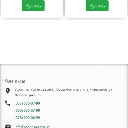
Купить
Купить
Контакты
place
Украина, Киевская обл., Бориспольский р-н, с.Иванков, ул.
Любарецька, 39
phone
(067) 600-07-99
(099) 600-07-99
(073) 600-06-99
email
info@posadka.com.ua