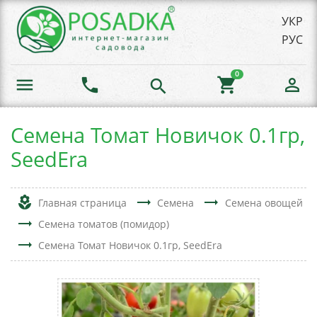
УКР
РУС
0
menu
phone
shopping_cart
person_outline
search
Семена Томат Новичок 0.1гр,
SeedEra
local_florist
trending_flat
trending_flat
Главная страница
Семена
Семена овощей
trending_flat
Семена томатов (помидор)
trending_flat
Семена Томат Новичок 0.1гр, SeedEra