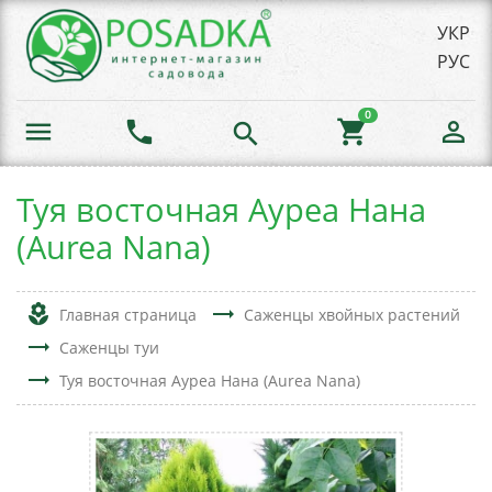
УКР
РУС
0
menu
phone
shopping_cart
person_outline
search
Туя восточная Ауреа Нана
(Aurea Nana)
local_florist
trending_flat
Главная страница
Саженцы хвойных растений
trending_flat
Саженцы туи
trending_flat
Туя восточная Ауреа Нана (Aurea Nana)