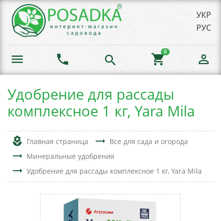
УКР
РУС
0
menu
phone
shopping_cart
person_outline
search
Удобрение для рассады
комплексное 1 кг, Yara Mila
local_florist
trending_flat
Главная страница
Все для сада и огорода
trending_flat
Минеральные удобрения
trending_flat
Удобрение для рассады комплексное 1 кг, Yara Mila