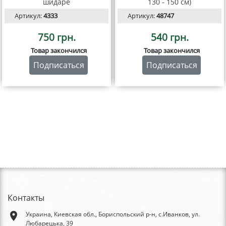
шидаре
130 - 150 см)
Артикул:
4333
Артикул:
48747
750 грн.
540 грн.
Товар закончился
Товар закончился
Подписаться
Подписаться
Контакты
place
Украина, Киевская обл., Бориспольский р-н, с.Иванков, ул.
Любарецька, 39