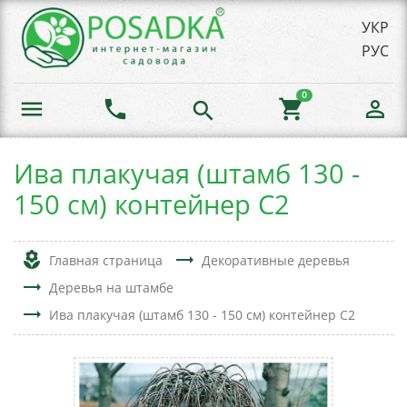
УКР
РУС
0
menu
phone
shopping_cart
person_outline
search
Ива плакучая (штамб 130 -
150 см) контейнер С2
local_florist
trending_flat
Главная страница
Декоративные деревья
trending_flat
Деревья на штамбе
trending_flat
Ива плакучая (штамб 130 - 150 см) контейнер С2