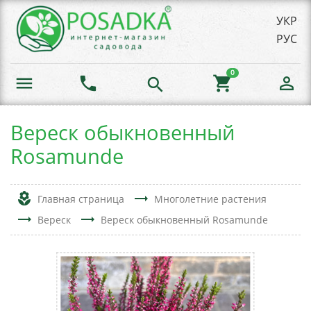
УКР
РУС
0
menu
phone
shopping_cart
person_outline
search
Вереск обыкновенный
Rosamunde
local_florist
trending_flat
Главная страница
Многолетние растения
trending_flat
trending_flat
Вереск
Вереск обыкновенный Rosamunde