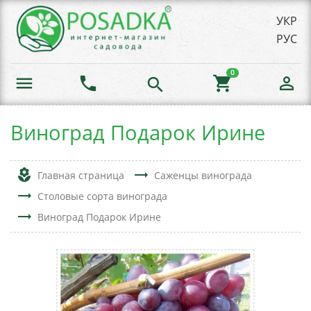
УКР
РУС
0
menu
phone
shopping_cart
person_outline
search
Виноград Подарок Ирине
local_florist
trending_flat
Главная страница
Саженцы винограда
trending_flat
Столовые сорта винограда
trending_flat
Виноград Подарок Ирине