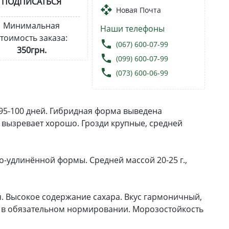
ПОДПИСАТЬСЯ
open_with
Новая Почта
Минимальная
Наши телефоны
тоимость заказа:
local_phone
(067) 600-07-99
350грн.
local_phone
(099) 600-07-99
local_phone
(073) 600-06-99
95-100 дней. Гибридная форма выведена
 вызревает хорошо. Грозди крупные, средней
о-удлинённой формы. Средней массой 20-25 г.,
ая. Высокое содержание сахара. Вкус гармоничный,
я в обязательном нормировании. Морозостойкость