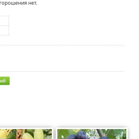
 горошения нет.
рий