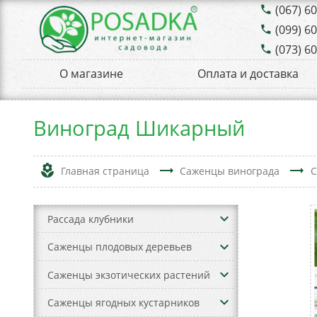
(067) 6
phone
(099) 6
phone
(073) 6
phone
О магазине
Оплата и доставка
Виноград Шикарный
local_florist
trending_flat
trending_flat
Главная страница
Саженцы винограда
С
keyboard_arrow_down
Рассада клубники
keyboard_arrow_down
Саженцы плодовых деревьев
keyboard_arrow_down
Саженцы экзотических растений
keyboard_arrow_down
Саженцы ягодных кустарников