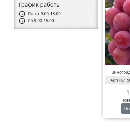
График работы
schedule
Пн-пт:
9:00-18:00
schedule
Сб:
9:00-15:00
Виноград
Артикул:
5
1
Тов
По