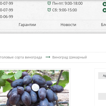
00-07-99
Пн-пт: 9:00-18:00
alarm_on
sta
00-07-99
Сб: 9:00-15:00
sta
alarm_on
00-06-99
Гарантии
Новости
Бл
trending_flat
толовые сорта винограда
Виноград Шикарный
А