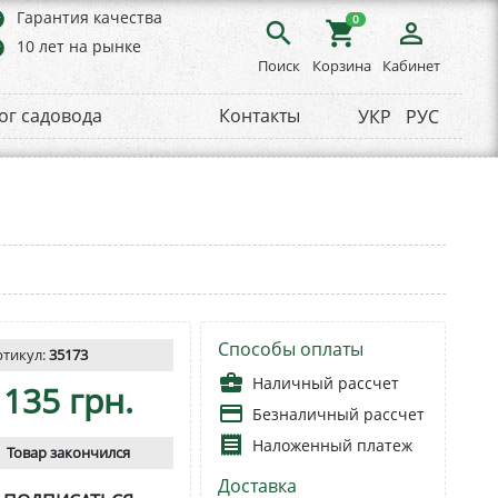
rs
Гарантия качества
0
search
shopping_cart
person_outline
rs
10 лет на рынке
Поиск
Корзина
Кабинет
ог садовода
Контакты
УКР
РУС
Способы оплаты
ртикул:
35173
business_center
Наличный рассчет
135 грн.
payment
Безналичный рассчет
receipt
Наложенный платеж
Товар закончился
Доставка