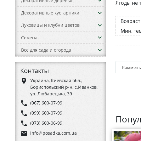
keyboard_arrow_down
Декоративные деревья
Ягоды не 
keyboard_arrow_down
Декоративные кустарники
Возраст
keyboard_arrow_down
Луковицы и клубни цветов
Мин. те
keyboard_arrow_down
Семена
keyboard_arrow_down
Все для сада и огорода
Коммент
Контакты
place
Украина, Киевская обл.,
Бориспольский р-н, с.Иванков,
ул. Любарецька, 39
phone
(067) 600-07-99
phone
(099) 600-07-99
Попул
phone
(073) 600-06-99
email
info@posadka.com.ua