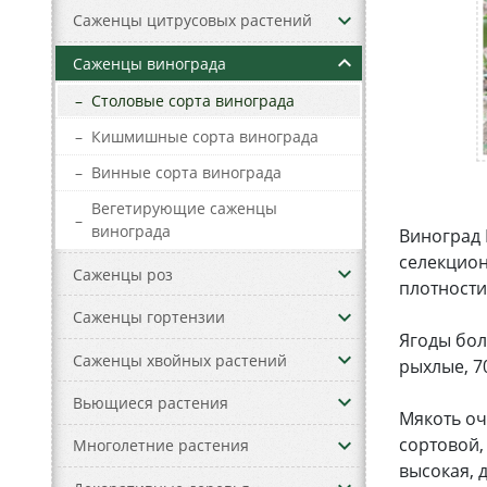
keyboard_arrow_down
Саженцы цитрусовых растений
keyboard_arrow_up
Саженцы винограда
–
Столовые сорта винограда
–
Кишмишные сорта винограда
–
Винные сорта винограда
Вегетирующие саженцы
–
винограда
Виноград 
селекцион
keyboard_arrow_down
Саженцы роз
плотности
keyboard_arrow_down
Саженцы гортензии
Ягоды бол
keyboard_arrow_down
Саженцы хвойных растений
рыхлые, 7
keyboard_arrow_down
Вьющиеся растения
Мякоть оч
keyboard_arrow_down
сортовой,
Многолетние растения
высокая, 