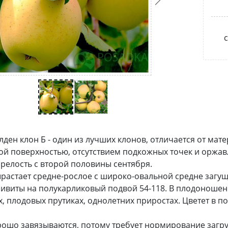
с
лден клон Б - один из лучших клонов, отличается от мат
й поверхностью, отсутствием подкожных точек и оржавл
релость с второй половины сентября.
растает средне-рослое с широко-овальной средне загу
ивиты на полукарликовый подвой 54-118. В плодоношение
х, плодовых прутиках, однолетних приростах. Цветет в п
ошо завязываются, потому требует нормирование загру