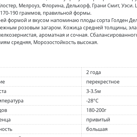
Глостер, Мелроуз, Флорина, Делькорф, Грани Смит, Уэси.
170-190 граммов, правильной формы.
ей формой и вкусом напоминаю плоды сорта Голден Дел
нежным розовым загаром. Кожица средней толщины, элас
мелкозернистая, ароматная и сочная. Сбалансированного
иям средняя, Морозостойкость высокая.
2 года
ие
перекрестное
ста
3-3.5м
мпература
-28°C
дов
180-200г
енца
привитый
ность
большая