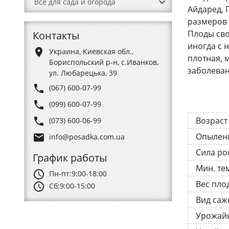
keyboard_arrow_down
Все для сада и огорода
Айдаред, 
размеров 
Плоды сво
Контакты
иногда с 
place
Украина, Киевская обл.,
плотная, 
Бориспольский р-н, с.Иванков,
заболеван
ул. Любарецька, 39
phone
(067) 600-07-99
phone
(099) 600-07-99
phone
Возраст
(073) 600-06-99
Опылен
email
info@posadka.com.ua
Сила ро
График работы
Мин. те
schedule
Пн-пт:
9:00-18:00
Вес пло
schedule
Сб:
9:00-15:00
Вид саж
Урожай