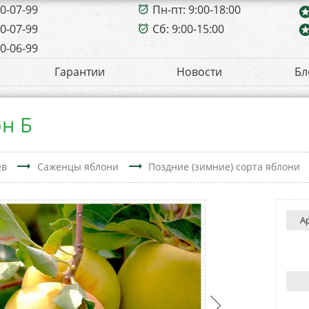
00-07-99
Пн-пт: 9:00-18:00
alarm_on
sta
00-07-99
Сб: 9:00-15:00
sta
alarm_on
00-06-99
Гарантии
Новости
Бл
н Б
trending_flat
trending_flat
ев
Саженцы яблони
Поздние (зимние) сорта яблони
А