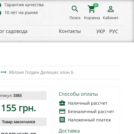
rs
Гарантия качества
0
search
shopping_cart
person_outline
rs
10 лет на рынке
Поиск
Корзина
Кабинет
ог садовода
Контакты
УКР
РУС
trending_flat
Яблоня Голден Делишес клон Б
Способы оплаты
ртикул:
3383
business_center
Наличный рассчет
155 грн.
payment
Безналичный рассчет
receipt
Наложенный платеж
Товар закончился
Доставка