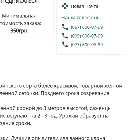
ПОДПИСАТЬСЯ
open_with
Новая Почта
Минимальная
Наши телефоны
тоимость заказа:
local_phone
(067) 600-07-99
350грн.
local_phone
(099) 600-07-99
local_phone
(073) 600-06-99
еринского сорта более красивой, товарной желтой
енной сеточки. Позднего срока созревания.
щенной кроной до 3 метров высотой, саженцы
 вступают на 2 - 3 год. Урожай образует на
оздние сроки.
зки. Лучшие опылители для данного клона