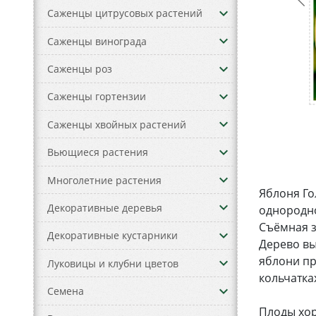
keyboard_arrow_down
Саженцы цитрусовых растений
keyboard_arrow_down
Саженцы винограда
keyboard_arrow_down
Саженцы роз
keyboard_arrow_down
Саженцы гортензии
keyboard_arrow_down
Саженцы хвойных растений
keyboard_arrow_down
Вьющиеся растения
keyboard_arrow_down
Многолетние растения
Яблоня Го
keyboard_arrow_down
Декоративные деревья
однородно
Съёмная з
keyboard_arrow_down
Декоративные кустарники
Дерево вы
яблони пр
keyboard_arrow_down
Луковицы и клубни цветов
кольчатка
keyboard_arrow_down
Семена
Плоды хор