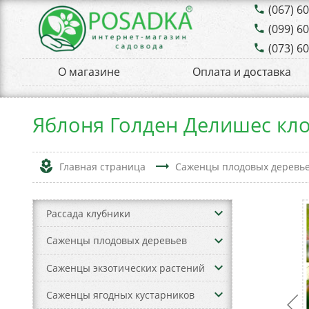
(067) 6
phone
(099) 6
phone
(073) 6
phone
О магазине
Оплата и доставка
Яблоня Голден Делишес кло
local_florist
trending_flat
Главная страница
Саженцы плодовых деревь
keyboard_arrow_down
Рассада клубники
keyboard_arrow_down
Саженцы плодовых деревьев
keyboard_arrow_down
Саженцы экзотических растений
keyboard_arrow_down
Саженцы ягодных кустарников