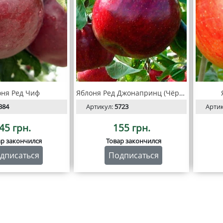
оня Ред Чиф
Яблоня Ред Джонапринц (Чёрный принц)
384
Артикул:
5723
Арти
45 грн.
155 грн.
ар закончился
Товар закончился
дписаться
Подписаться