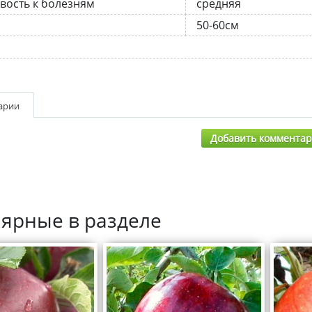
вость к болезням
средняя
а
50-60см
арии
Добавить коммента
ярные в разделе