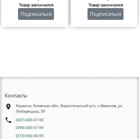
Товар закончился
Товар закончился
Подписаться
Подписаться
Контакты
place
Украина, Киевская обл., Бориспольский р-н, с.Иванков, ул.
Любарецька, 39
phone
(067) 600-07-99
(099) 600-07-99
(073) 600-06-99