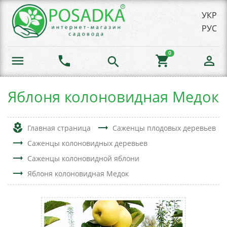
УКР
РУС
0
menu
phone
shopping_cart
person_outline
search
Яблоня колоновидная Медок
local_florist
trending_flat
Главная страница
Саженцы плодовых деревьев
trending_flat
Саженцы колоновидных деревьев
trending_flat
Саженцы колоновидной яблони
trending_flat
Яблоня колоновидная Медок