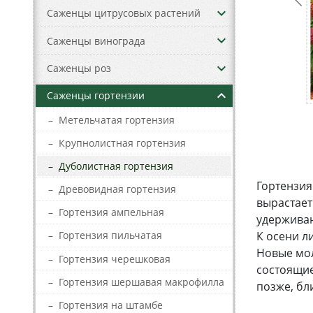
keyboard_arrow_down
Саженцы цитрусовых растений
keyboard_arrow_down
Саженцы винограда
keyboard_arrow_down
Саженцы роз
keyboard_arrow_up
Саженцы гортензии
–
Метельчатая гортензия
–
Крупнолистная гортензия
–
Дуболистная гортензия
Гортензия
–
Древовидная гортензия
вырастает
–
Гортензия ампельная
удерживаю
К осени л
–
Гортензия пильчатая
Новые мол
–
Гортензия черешковая
состоящие
–
Гортензия шершавая макрофилла
позже, бл
–
Гортензия на штамбе