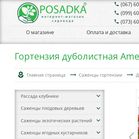
(067) 6
phone
(099) 6
phone
(073) 6
phone
О магазине
Оплата и доставка
Гортензия дуболистная Ame
local_florist
trending_flat
trending_flat
Главная страница
Саженцы гортензии
Д
keyboard_arrow_down
Рассада клубники
keyboard_arrow_down
Саженцы плодовых деревьев
keyboard_arrow_down
Саженцы экзотических растений
keyboard_arrow_down
Саженцы ягодных кустарников