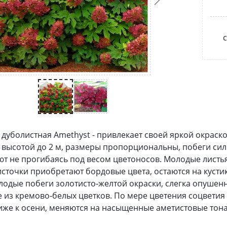
с
 дуболистная Amethyst - привлекает своей яркой окраско
 высотой до 2 м, размеры пропорциональны, побеги сил
т не прогибаясь под весом цветоносов. Молодые листь
источки приобретают бордовые цвета, остаются на кусти
одые побеги золотисто-желтой окраски, слегка опушенн
 из кремово-белых цветков. По мере цветения соцветия
иже к осени, меняются на насыщенные аметистовые тона