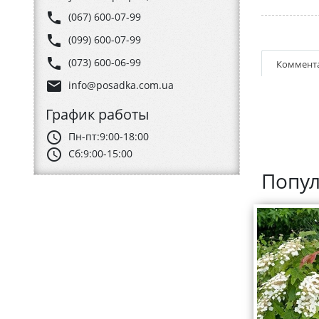
phone
(067) 600-07-99
phone
(099) 600-07-99
phone
(073) 600-06-99
Коммент
email
info@posadka.com.ua
График работы
schedule
Пн-пт:
9:00-18:00
schedule
Сб:
9:00-15:00
Попул