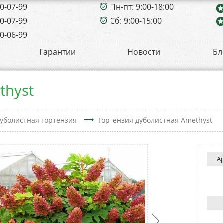
00-07-99
Пн-пт: 9:00-18:00
alarm_on
sta
00-07-99
Сб: 9:00-15:00
sta
alarm_on
00-06-99
Гарантии
Новости
Бл
thyst
trending_flat
уболистная гортензия
Гортензия дуболистная Amethyst
А