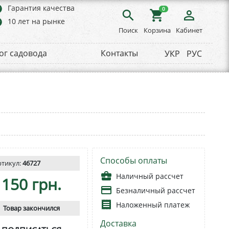
rs
Гарантия качества
0
search
shopping_cart
person_outline
rs
10 лет на рынке
Поиск
Корзина
Кабинет
ог садовода
Контакты
УКР
РУС
Способы оплаты
ртикул:
46727
business_center
Наличный рассчет
150 грн.
payment
Безналичный рассчет
receipt
Наложенный платеж
Товар закончился
Доставка