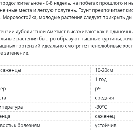
продолжительное - 6-8 недель, на побегах прошлого и н
нечные места и легкую полутень. Грунт предпочитает к
. Морозостойка, молодые растения следует прикрыть 
тензии дуболистной Аметист высаживают как в одиночны
льные растения быстро образуют пышные куртины, живы
ышных гортензий идеально смотрятся тенелюбивые хосты
 затенение.
 саженцы
10-20см
1 год
нер
р9
ста
средняя
мпература
-30°C
енца
саженец
вость к болезням
устойчив