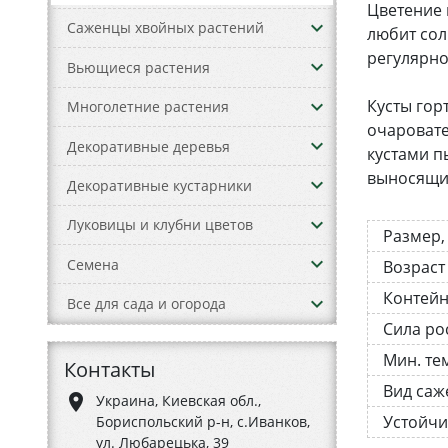
Цветение 
keyboard_arrow_down
Саженцы хвойных растений
любит сол
регулярно
keyboard_arrow_down
Вьющиеся растения
keyboard_arrow_down
Кусты гор
Многолетние растения
очаровате
keyboard_arrow_down
Декоративные деревья
кустами п
выносящие
keyboard_arrow_down
Декоративные кустарники
keyboard_arrow_down
Луковицы и клубни цветов
Размер,
keyboard_arrow_down
Семена
Возраст
Контей
keyboard_arrow_down
Все для сада и огорода
Сила ро
Мин. те
Контакты
Вид саж
place
Украина, Киевская обл.,
Устойчи
Бориспольский р-н, с.Иванков,
ул. Любарецька, 39