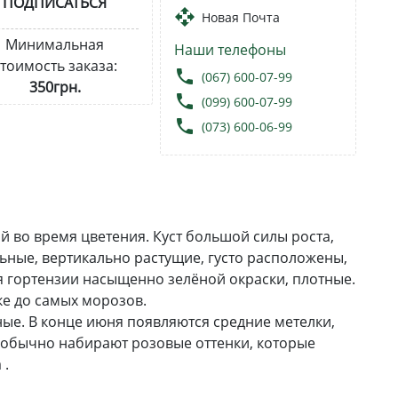
ПОДПИСАТЬСЯ
open_with
Новая Почта
Минимальная
Наши телефоны
тоимость заказа:
local_phone
(067) 600-07-99
350грн.
local_phone
(099) 600-07-99
local_phone
(073) 600-06-99
й во время цветения. Куст большой силы роста,
ьные, вертикально растущие, густо расположены,
я гортензии насыщенно зелёной окраски, плотные.
ке до самых морозов.
ые. В конце июня появляются средние метелки,
 обычно набирают розовые оттенки, которые
 .