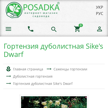
УКР
РУС
0
menu
phone
shopping_cart
person_outline
search
Гортензия дуболистная Sike's
Dwarf
local_florist
trending_flat
Главная страница
Саженцы гортензии
trending_flat
Дуболистная гортензия
trending_flat
Гортензия дуболистная Sike's Dwarf