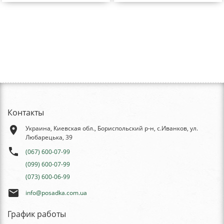
Контакты
place
Украина, Киевская обл., Бориспольский р-н, с.Иванков, ул.
Любарецька, 39
phone
(067) 600-07-99
(099) 600-07-99
(073) 600-06-99
email
info@posadka.com.ua
График работы