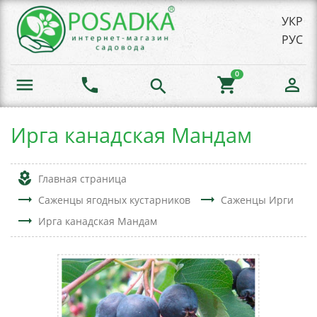
УКР
РУС
0
menu
phone
shopping_cart
person_outline
search
Ирга канадская Мандам
local_florist
Главная страница
trending_flat
trending_flat
Саженцы ягодных кустарников
Саженцы Ирги
trending_flat
Ирга канадская Мандам