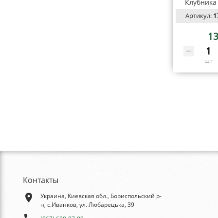
Клубника 
Артикул:
1
13
шт
Контакты
place
Украина, Киевская обл., Бориспольский р-
н, с.Иванков, ул. Любарецька, 39