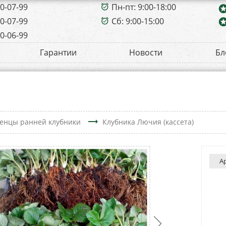
00-07-99
Пн-пт: 9:00-18:00
alarm_on
sta
00-07-99
Сб: 9:00-15:00
sta
alarm_on
00-06-99
Гарантии
Новости
Бл
trending_flat
енцы ранней клубники
Клубника Лючия (кассета)
А