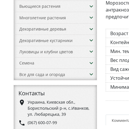
Морозосто
keyboard_arrow_down
Вьющиеся растения
антракноз
предпочит
keyboard_arrow_down
Многолетние растения
keyboard_arrow_down
Декоративные деревья
Возраст
keyboard_arrow_down
Декоративные кустарники
Контей
Мин. те
keyboard_arrow_down
Луковицы и клубни цветов
Вес пло
keyboard_arrow_down
Семена
Вид саж
keyboard_arrow_down
Все для сада и огорода
Устойчи
Минима
Контакты
place
Украина, Киевская обл.,
Бориспольский р-н, с.Иванков,
ул. Любарецька, 39
Коммент
phone
(067) 600-07-99