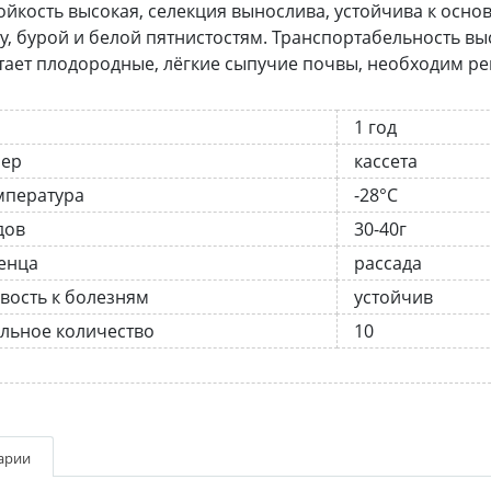
йкость высокая, селекция вынослива, устойчива к осно
у, бурой и белой пятнистостям. Транспортабельность вы
ает плодородные, лёгкие сыпучие почвы, необходим ре
1 год
нер
кассета
мпература
-28°C
дов
30-40г
енца
рассада
вость к болезням
устойчив
льное количество
10
арии