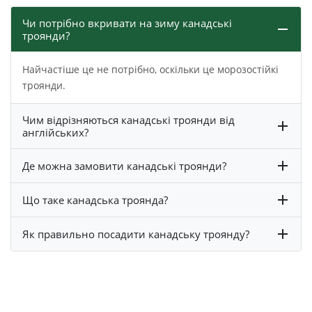
Чи потрібно вкривати на зиму канадські
троянди?
Найчастіше це не потрібно, оскільки це морозостійкі
троянди.
Чим відрізняються канадські троянди від
англійських?
Де можна замовити канадські троянди?
Що таке канадська троянда?
Як правильно посадити канадську троянду?