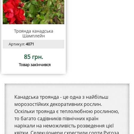
Троянда канадська
Шамплейн
Артикул:
4071
85 грн.
Товар закінчився
Канадська троянда - це одна з найбільш
морозостійких декоративних рослин.
Оскільки троянда є теплолюбною рослиною,
то багато садівників північних країн
нарікали на неможливість розведення цієї
квітки. Селекціонери схрестили сорти Ругоза