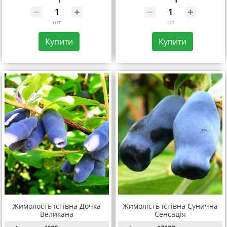
шт
шт
Купити
Купити
Жимолость їстівна Дочка
Жимолість їстівна Сунична
Великана
Сенсація