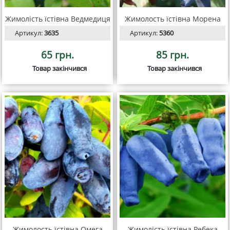
Жимолість їстівна Ведмедиця
Жимолость їстівна Морена
Артикул:
3635
Артикул:
5360
65 грн.
85 грн.
Товар закінчився
Товар закінчився
Жимолость їстівна Омега
Жимолість їстівна Ребека