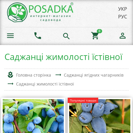
УКР
РУС
0
menu
phone
shopping_cart
person_outline
search
Саджанці жимолості їстівної
local_florist
trending_flat
Головна сторінка
Саджанці ягідних чагарників
trending_flat
Саджанці жимолості їстівної
Популярні товари