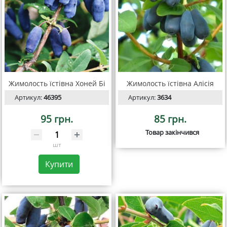
Жимолость їстівна Хоней Бі
Жимолость їстівна Алісія
Артикул:
46395
Артикул:
3634
95 грн.
85 грн.
Товар закінчився
шт
Купити