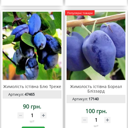
Популярні товари
Жимолість їстівна Блю Треже
Жимолость їстівна Бореал
Бліззард
Артикул:
47465
Артикул:
17140
90 грн.
100 грн.
шт
шт