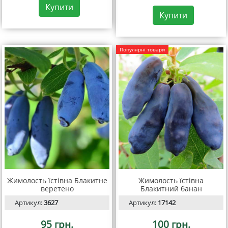
Купити
Купити
Популярні товари
Жимолость їстівна Блакитне
Жимолость їстівна
веретено
Блакитний банан
Артикул:
3627
Артикул:
17142
95 грн.
100 грн.