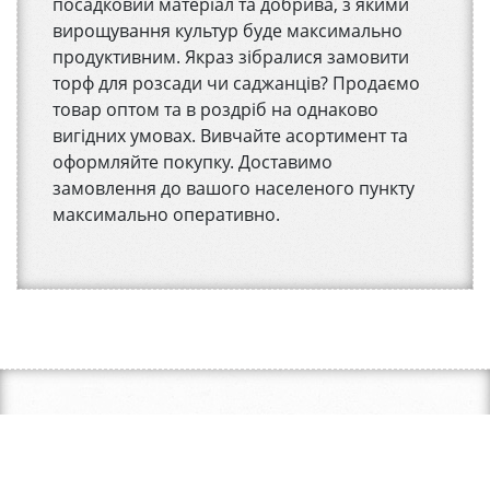
посадковий матеріал та добрива, з якими
вирощування культур буде максимально
продуктивним. Якраз зібралися замовити
торф для розсади чи саджанців? Продаємо
товар оптом та в роздріб на однаково
вигідних умовах. Вивчайте асортимент та
оформляйте покупку. Доставимо
замовлення до вашого населеного пункту
максимально оперативно.
Контакти
place
Україна, Київська обл, Бориспільський р-н, с.Іванків, вул.
Любарецька, 39