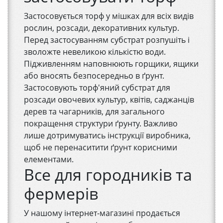
Застосовується торф у мішках для всіх видів
рослин, розсади, декоративних культур.
Перед застосуванням субстрат розпушіть і
зволожте невеликою кількістю води.
Підживленням наповнюють горщики, ящики
або вносять безпосередньо в ґрунт.
Застосовують торф'яний субстрат для
розсади овочевих культур, квітів, саджанців
дерев та чагарників, для загального
покращення структури ґрунту. Важливо
лише дотримуватись інструкції виробника,
щоб не перенаситити ґрунт корисними
елементами.
Все для городників та
фермерів
У нашому інтернет-магазині продається