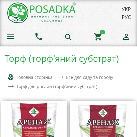
УКР
РУС
0
menu
phone
shopping_cart
person_outline
search
Торф (торф'яний субстрат)
local_florist
trending_flat
Головна сторінка
Все для саду та городу
trending_flat
Торф для рослин (торф'яний субстрат)