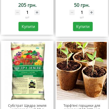
205 грн.
50 грн.
шт
шт
Купити
Купити
Субстрат Щедра земля
Торф'яні горщики для