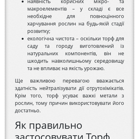
наявність корисних мікро- та
макроелементів – у складі є все
необхідне для повноцінного
харчування рослин на будь-якій стадії
розвитку;
екологічна чистота – оскільки торф для
саду та городу виготовлений із
натуральних компонентів, він не
шкодить навколишньому середовищу
та не впливає на якість урожаю.
Ще важливою перевагою вважається
здатність нейтралізувати дії отрутохімікатів.
Крім того, торф усуває важкі метали з
рослин, тому причин використовувати його
достатньо.
Як правильно
застосовувати Торф