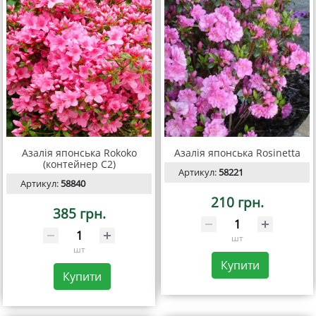
Азалія японська Rokoko
Азалія японська Rosinetta
(контейнер С2)
Артикул:
58221
Артикул:
58840
210 грн.
385 грн.
шт
шт
Купити
Купити