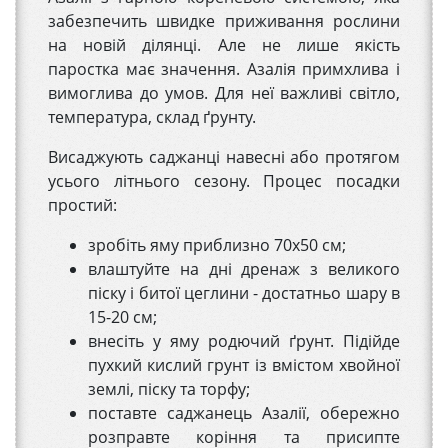
забезпечить швидке приживання рослини
на новій ділянці. Але не лише якість
паростка має значення. Азалія примхлива і
вимоглива до умов. Для неї важливі світло,
температура, склад ґрунту.
Висаджують саджанці навесні або протягом
усього літнього сезону. Процес посадки
простий:
зробіть яму приблизно 70х50 см;
влаштуйте на дні дренаж з великого
піску і битої цеглини - достатньо шару в
15-20 см;
внесіть у яму родючий ґрунт. Підійде
пухкий кислий грунт із вмістом хвойної
землі, піску та торфу;
поставте саджанець Азалії, обережно
розправте коріння та присипте