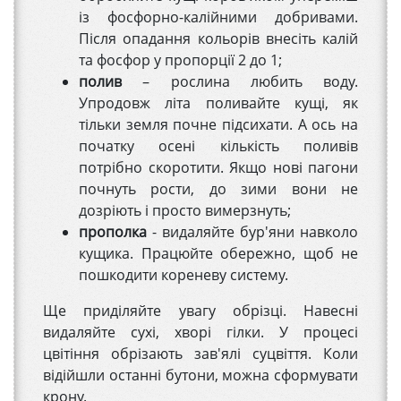
із фосфорно-калійними добривами.
Після опадання кольорів внесіть калій
та фосфор у пропорції 2 до 1;
полив
– рослина любить воду.
Упродовж літа поливайте кущі, як
тільки земля почне підсихати. А ось на
початку осені кількість поливів
потрібно скоротити. Якщо нові пагони
почнуть рости, до зими вони не
дозріють і просто вимерзнуть;
прополка
- видаляйте бур'яни навколо
кущика. Працюйте обережно, щоб не
пошкодити кореневу систему.
Ще приділяйте увагу обрізці. Навесні
видаляйте сухі, хворі гілки. У процесі
цвітіння обрізають зав'ялі суцвіття. Коли
відійшли останні бутони, можна сформувати
крону.