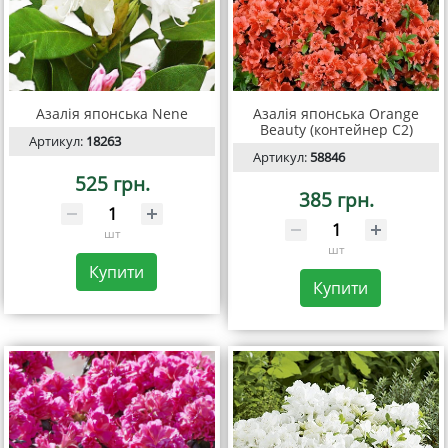
Азалія японська Nene
Азалія японська Orange
Beauty (контейнер С2)
Артикул:
18263
Артикул:
58846
525 грн.
385 грн.
шт
шт
Купити
Купити