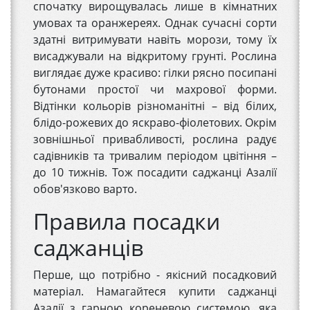
спочатку вирощувалась лише в кімнатних
умовах та оранжереях. Однак сучасні сорти
здатні витримувати навіть морози, тому їх
висаджували на відкритому грунті. Рослина
виглядає дуже красиво: гілки рясно посипані
бутонами простої чи махрової форми.
Відтінки кольорів різноманітні – від білих,
блідо-рожевих до яскраво-фіолетових. Окрім
зовнішньої привабливості, рослина радує
садівників та тривалим періодом цвітіння –
до 10 тижнів. Тож посадити саджанці Азалії
обов'язково варто.
Правила посадки
саджанців
Перше, що потрібно - якісний посадковий
матеріал. Намагайтеся купити саджанці
Азалії з гарною кореневою системою, яка