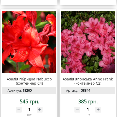
Азалія гібридна Nabucco
Азалія японська Anne Frank
(контейнер С4)
(контейнер С2)
Артикул:
18265
Артикул:
58844
545 грн.
385 грн.
шт
шт