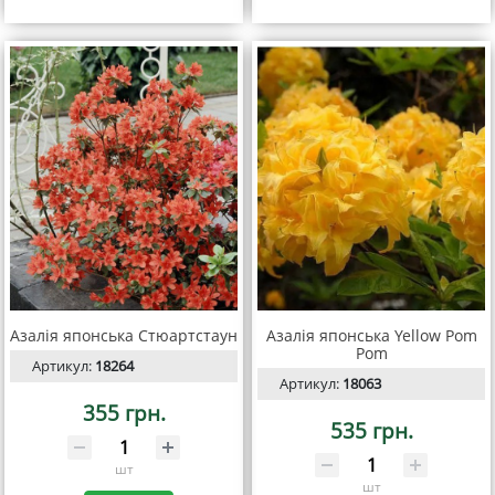
Азалія японська Стюартстаун
Азалія японська Yellow Pom
Pom
Артикул:
18264
Артикул:
18063
355 грн.
535 грн.
шт
шт