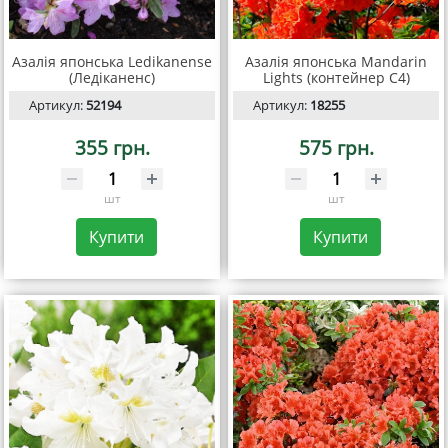
Азалія японська Ledikanense
Азалія японська Mandarin
(Ледіканенс)
Lights (контейнер С4)
Артикул:
52194
Артикул:
18255
355 грн.
575 грн.
шт
шт
Купити
Купити