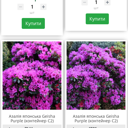
шт
шт
Купити
Купити
Азалія японська Geisha
Азалія японська Geisha
Purple (контейнер С2)
Purple (контейнер С2)