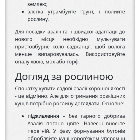
землею;
злегка утрамбуйте ґрунт, і полийте
рослину.
Для посадки азалії та її швидкої адаптації до
нового місця необхідно мульчувати
пристовбурне коло саджанця, щоб волога
менше випаровувалась. Використовуйте
опалу хвою, мох або торф.
Догляд за рослиною
Спочатку купити садові азалії хорошої якості
- це відмінно. Але для отримання розкішних
кущів потрібно рослину доглядати. Основне:
підживлення
– без гарного добрива
Азалія погано цвіте. Навесні вносьте
перегній. У фазу формування бутонів
обробляйте кущі коров'яком упереміш