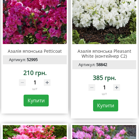
Азалія японська Petticoat
Азалія японська Pleasant
White (контейнер С2)
Артикул:
52995
Артикул:
58842
210 грн.
385 грн.
шт
шт
Купити
Купити