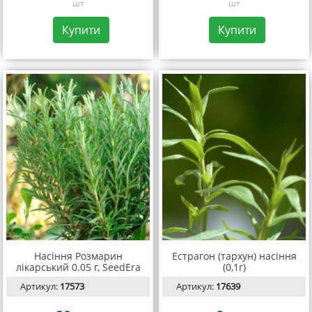
шт
шт
Купити
Купити
Насіння Розмарин
Естрагон (тархун) насіння
лікарський 0.05 г, SeedEra
(0,1г)
Артикул:
17573
Артикул:
17639