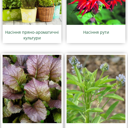
Насіння пряно-ароматичні
Насіння рути
культури