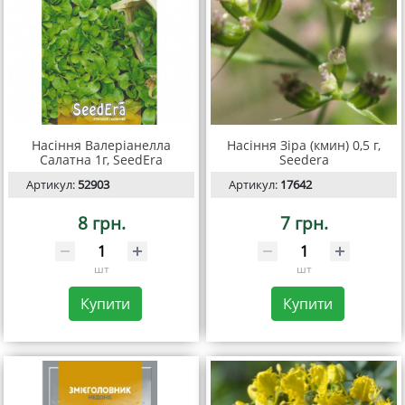
Насіння Валеріанелла
Насіння Зіра (кмин) 0,5 г,
Салатна 1г, SeedEra
Seedеra
Артикул:
52903
Артикул:
17642
8 грн.
7 грн.
шт
шт
Купити
Купити