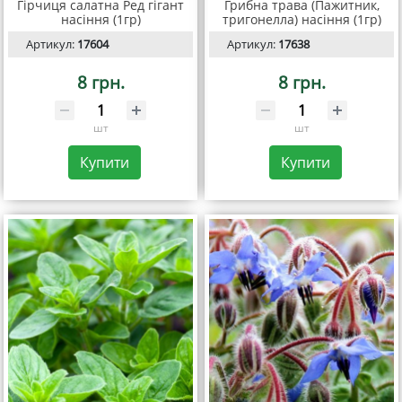
Гірчиця салатна Ред гігант
Грибна трава (Пажитник,
насіння (1гр)
тригонелла) насіння (1гр)
Артикул:
17604
Артикул:
17638
8 грн.
8 грн.
шт
шт
Купити
Купити