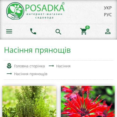
УКР
РУС
0
menu
phone
shopping_cart
person_outline
search
Насіння прянощів
local_florist
trending_flat
Головна сторінка
Насіння
trending_flat
Насіння прянощів