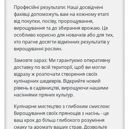
Професійні результати: Наші досвідчені
фахівці допоможуть вам на кожному етапі
від покупки, посіву, пророщування,
вирощування та до збирання врожаю. Це
особливо корисно для новачків або для тих,
хто прагне досягти відмінних результатів у
вирощуванні рослин.
Замовте зараз: Ми гарантуємо оперативну
доставку по всій території, щоб ви могли
відразу ж розпочати створення своїх
кулінарних шедеврів. Відкрийте новий
рівень в садівництві, вирощуючи нашими
насіннями пряних культур.
Кулінарне мистецтво з глибоким смислом:
Вирощування своїх прянощів з насінь - це
ваш крок до більш глибокого розуміння
смаку та аромату ваших страв. Дозвольте