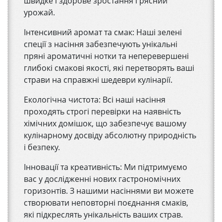
швидке і здорове зростання і рясний
урожай.
Інтенсивний аромат та смак: Наші зелені
спеції з насіння забезпечують унікальні
пряні ароматичні нотки та неперевершені
глибокі смакові якості, які перетворять ваші
страви на справжні шедеври кулінарії.
Екологічна чистота: Всі наші насіння
проходять строгі перевірки на наявність
хімічних домішок, що забезпечує вашому
кулінарному досвіду абсолютну природність
і безпеку.
Інновації та креативність: Ми підтримуємо
вас у дослідженні нових гастрономічних
горизонтів. З нашими насіннями ви можете
створювати неповторні поєднання смаків,
які підкреслять унікальність ваших страв.