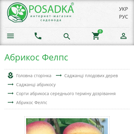
УКР
РУС
0
menu
phone
shopping_cart
person_outline
search
Абрикос Фелпс
local_florist
trending_flat
Головна сторінка
Саджанці плодових дерев
trending_flat
Саджанці абрикосу
trending_flat
Сорти абрикоса середнього терміну дозрівання
trending_flat
Абрикос Фелпс