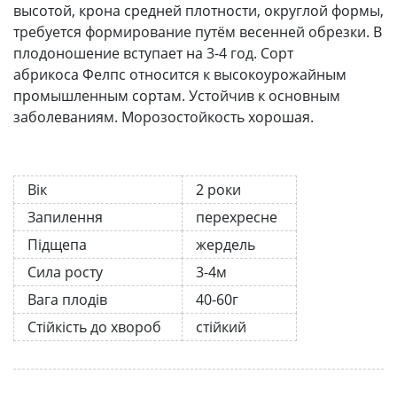
высотой, крона средней плотности, округлой формы,
требуется формирование путём весенней обрезки. В
плодоношение вступает на 3-4 год. Сорт
абрикоса Фелпс относится к высокоурожайным
промышленным сортам. Устойчив к основным
заболеваниям. Морозостойкость хорошая.
Вік
2 роки
Запилення
перехресне
Підщепа
жердель
Сила росту
3-4м
Вага плодів
40-60г
Стійкість до хвороб
стійкий