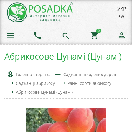
УКР
РУС
0
menu
phone
shopping_cart
person_outline
search
Абрикосове Цунамі (Цунамі)
local_florist
trending_flat
Головна сторінка
Саджанці плодових дерев
trending_flat
trending_flat
Саджанці абрикосу
Ранні сорти абрикосу
trending_flat
Абрикосове Цунамі (Цунамі)