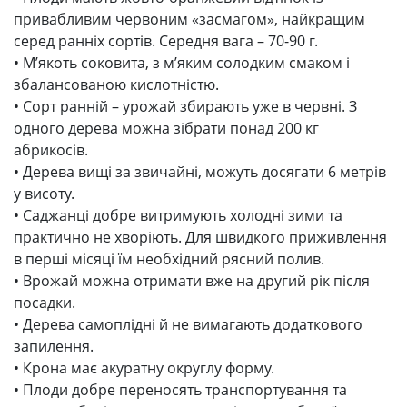
привабливим червоним «засмагом», найкращим
серед ранніх сортів. Середня вага – 70-90 г.
• М’якоть соковита, з м’яким солодким смаком і
збалансованою кислотністю.
• Сорт ранній – урожай збирають уже в червні. З
одного дерева можна зібрати понад 200 кг
абрикосів.
• Дерева вищі за звичайні, можуть досягати 6 метрів
у висоту.
• Саджанці добре витримують холодні зими та
практично не хворіють. Для швидкого приживлення
в перші місяці їм необхідний рясний полив.
• Врожай можна отримати вже на другий рік після
посадки.
• Дерева самоплідні й не вимагають додаткового
запилення.
• Крона має акуратну округлу форму.
• Плоди добре переносять транспортування та