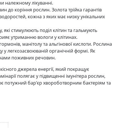
и належному лікуванні.
ин до коріння рослин. Золота трійка гарантів
водоростей, кожна з яких має низку унікальних
, які стимулюють поділ клітин та гальмують
прияє утриманню вологи у клітинах.
ормонів, манітолу та альгінової кислоти. Рослина
ду у легкозасвоюваній органічній формі. Як
инами поживних речовин.
якісного джерела енергії, який покращує
інарії полягає у підвищенні імунітера рослин,
рює потужний бар'єр хвороботворним бактеріям та