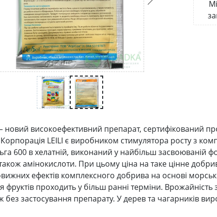
Мі
за
 – новий високоефективний препарат, сертифікований про
 Корпорація LEILI є виробником стимулятора росту з ком
ьга 600 в хелатній, виконаний у найбільш засвоюваній фор
 також амінокислоти. При цьому ціна на таке цінне добри
овижних ефектів комплексного добрива на основі морськ
я фруктів проходить у більш ранні терміни. Врожайність 
ж без застосування препарату. У дерев та чагарників виро