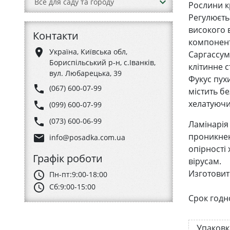
keyboard_arrow_down
Все для саду та городу
Рослини к
Регулюєть
високого 
Контакти
компонент
place
Україна, Київська обл,
Саргассум
Бориспільський р-н, с.Іванків,
клітинне с
вул. Любарецька, 39
Фукус пух
phone
(067) 600-07-99
містить бе
хелатуючи
phone
(099) 600-07-99
phone
(073) 600-06-99
Ламінарія 
проникнен
email
info@posadka.com.ua
опірності
Графік роботи
вірусам.
Изготовите
schedule
Пн-пт:
9:00-18:00
schedule
Сб:
9:00-15:00
Срок годн
Упаковк