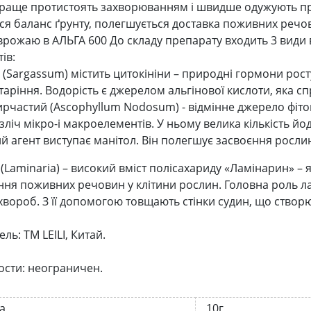
раще протистоять захворюванням і швидше одужують пр
ся баланс ґрунту, полегшується доставка поживних речов
врожаю в АЛЬГА 600 До складу препарату входить 3 види 
ів:
 (Sargassum) містить цитокініни – природні гормони росту
таріння. Водорість є джерелом альгінової кислоти, яка с
ирчастий (Ascophyllum Nodosum) - відмінне джерело фітог
зліч мікро-і макроелементів. У ньому велика кількість йо
й агент виступає манітол. Він полегшує засвоєння росл
(Laminaria) – високий вміст полісахариду «Ламінарин» – 
ня поживних речовин у клітини рослин. Головна роль лам
 хвороб. З її допомогою товщають стінки судин, що ство
ль: ТМ LEILI, Китай.
ости: неограничен.
а
10г