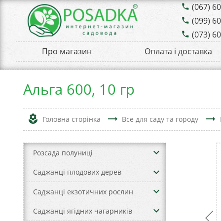
(067) 6
phone
(099) 6
phone
(073) 6
phone
Про магазин
Оплата і доставка
Альга 600, 10 гр
local_florist
trending_flat
trending_flat
Головна сторінка
Все для саду та городу
keyboard_arrow_down
Розсада полуниці
keyboard_arrow_down
Саджанці плодових дерев
keyboard_arrow_down
Саджанці екзотичних рослин
keyboard_arrow_down
Саджанці ягідних чагарників