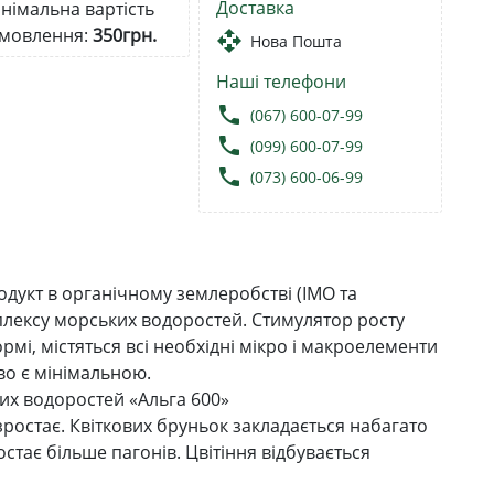
Доставка
німальна вартість
мовлення:
350грн.
open_with
Нова Пошта
Наші телефони
local_phone
(067) 600-07-99
local_phone
(099) 600-07-99
local_phone
(073) 600-06-99
дукт в органічному землеробстві (IMO та
плексу морських водоростей. Стимулятор росту
мі, містяться всі необхідні мікро і макроелементи
во є мінімальною.
их водоростей «Альга 600»
зростає. Квіткових бруньок закладається набагато
стає більше пагонів. Цвітіння відбувається