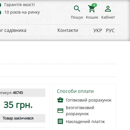
rs
Гарантія якості
0
search
shopping_cart
person_outline
rs
10 років на ринку
Пошук
Кошик
Кабінет
ог садівника
Контакти
УКР
РУС
Способи оплати
ртикул:
46745
business_center
Готівковий розрахунок
35 грн.
Безготівковий
payment
розрахунок
Товар закінчився
receipt
Накладений платіж