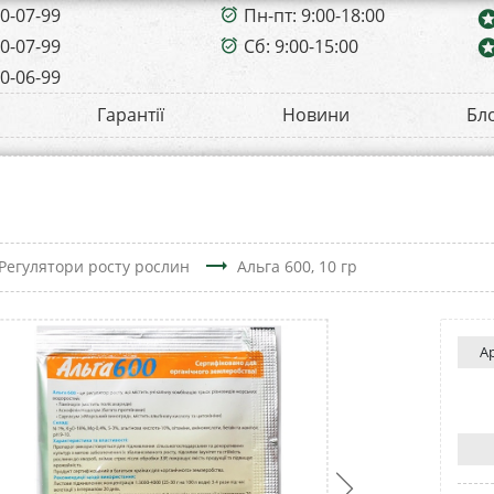
00-07-99
Пн-пт: 9:00-18:00
alarm_on
sta
00-07-99
Сб: 9:00-15:00
sta
alarm_on
00-06-99
Гарантії
Новини
Бл
trending_flat
Регулятори росту рослин
Альга 600, 10 гр
А