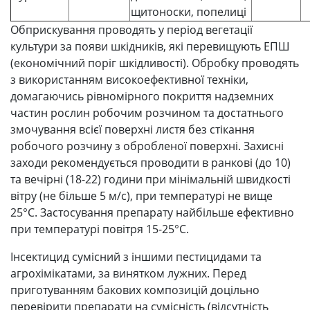
щитоноски, попелиці
Обприскування проводять у період вегетації
культури за появи шкідників, які перевищують ЕПШ
(економічний поріг шкідливості). Обробку проводять
з використанням високоефективної техніки,
домагаючись рівномірного покриття надземних
частин рослин робочим розчином та достатнього
змочування всієї поверхні листя без стікання
робочого розчину з обробленої поверхні. Захисні
заходи рекомендується проводити в ранкові (до 10)
та вечірні (18-22) години при мінімальній швидкості
вітру (не більше 5 м/с), при температурі не вище
25°С. Застосування препарату найбільше ефективно
при температурі повітря 15-25°С.
Інсектицид сумісний з іншими пестицидами та
агрохімікатами, за винятком лужних. Перед
приготуванням бакових композицій доцільно
перевірити препарати на сумісність (відсутність