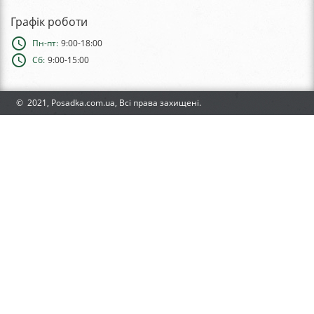
Графік роботи
schedule
Пн-пт:
9:00-18:00
schedule
Сб:
9:00-15:00
© 2021, Posadka.com.ua, Всі права захищені.