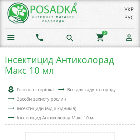
УКР
РУС
0
menu
phone
shopping_cart
person_outline
search
Інсектицид Антиколорад
Макс 10 мл
local_florist
trending_flat
Головна сторінка
Все для саду та городу
trending_flat
Засоби захисту рослин
trending_flat
Інсектициди (від шкідників)
trending_flat
Інсектицид Антиколорад Макс 10 мл