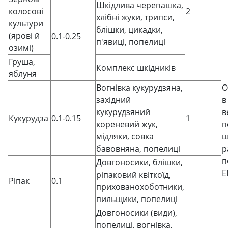
Шкідлива черепашка,
колосові
2
хлібні жуки, трипси,
культури
блішки, цикадки,
(ярові й
0.1-0.25
п'явиці, попелиці
озимі)
Груша,
Комплекс шкідників
яблуня
Вогнівка кукурудзяна,
О
західний
в
кукурудзяний
в
Кукурудза
0.1-0.15
1
кореневий жук,
п
мідляки, совка
ш
бавовняна, попелиці
р
п
Довгоносики, блішки,
Е
ріпаковий квіткоїд,
Ріпак
0.1
прихованохоботники,
пильщики, попелиці
Довгоносики (види),
попелиці, вогнівка,