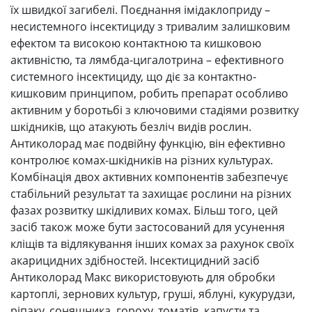
їх швидкої загибелі. Поєднання імідаклоприду –
несистемного інсектициду з тривалим залишковим
ефектом та високою контактною та кишковою
активністю, та лямбда-цигалотрина – ефективного
системного інсектициду, що діє за контактно-
кишковим принципом, робить препарат особливо
активним у боротьбі з ключовими стадіями розвитку
шкідників, що атакують безліч видів рослин.
Антиколорад має подвійну функцію, він ефективно
контролює комах-шкідників на різних культурах.
Комбінація двох активних компонентів забезпечує
стабільний результат та захищає рослини на різних
фазах розвитку шкідливих комах. Більш того, цей
засіб також може бути застосований для усунення
кліщів та відлякування інших комах за рахунок своїх
акарицидних здібностей. Інсектицидний засіб
Антиколорад Макс використовують для обробки
картоплі, зернових культур, груші, яблуні, кукурудзи,
ріпаку, соняшника, гороху, томатів, капусти та