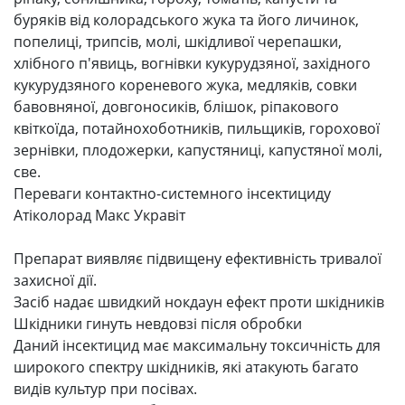
буряків від колорадського жука та його личинок,
попелиці, трипсів, молі, шкідливої ​​черепашки,
хлібного п'явиць, вогнівки кукурудзяної, західного
кукурудзяного кореневого жука, медляків, совки
бавовняної, довгоносиків, блішок, ріпакового
квіткоїда, потайнохоботників, пильщиків, горохової
зернівки, плодожерки, капустяниці, капустяної молі,
све.
Переваги контактно-системного інсектициду
Атіколорад Макс Укравіт
Препарат виявляє підвищену ефективність тривалої
захисної дії.
Засіб надає швидкий нокдаун ефект проти шкідників
Шкідники гинуть невдовзі після обробки
Даний інсектицид має максимальну токсичність для
широкого спектру шкідників, які атакують багато
видів культур при посівах.