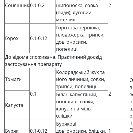
Соняшник
0.1-0.2
шипоноска, совка
2
(види), луговий
метелик
Горохова зернівка,
плодожерка, трипси,
Горох
0.1-0.12
довгоносики,
попелиці
До відома споживача. Практичний досвід
застосування препарату
Колорадський жук та
Томати
його личинки, совки,
О
трипси, попелиці
в
0.1
2
Білан капустяний,
в
попелиці, совки,
п
Капуста
капустяна міль,
ш
блішки
р
п
Бурякові
Е
Буряк
0.1-0.12
довгоносики, блішки,
1