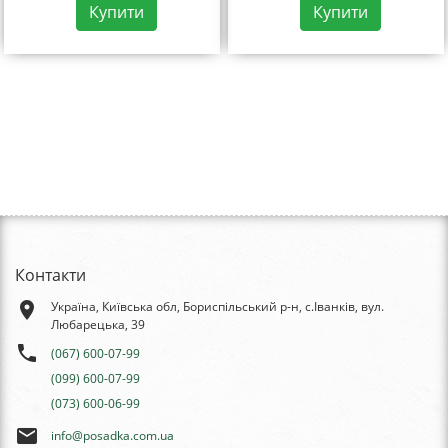
Купити
Купити
Контакти
place
Україна, Київська обл, Бориспільський р-н, с.Іванків, вул.
Любарецька, 39
phone
(067) 600-07-99
(099) 600-07-99
(073) 600-06-99
email
info@posadka.com.ua