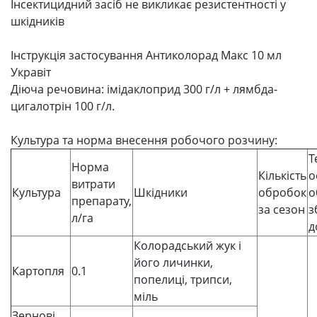
Інсектицидний засіб не викликає резистентності у
шкідників
Інструкція застосування Антиколорад Макс 10 мл
Укравіт
Діюча речовина: імідаклоприд 300 г/л + лямбда-
цигалотрін 100 г/л.
Культура та норма внесення робочого розчину:
Т
Норма
Кількість
о
витрати
Культура
Шкідники
обробок
о
препарату,
за сезон
з
л/га
д
Колорадський жук і
його личинки,
Картопля
0.1
попелиці, трипси,
міль
Зернові