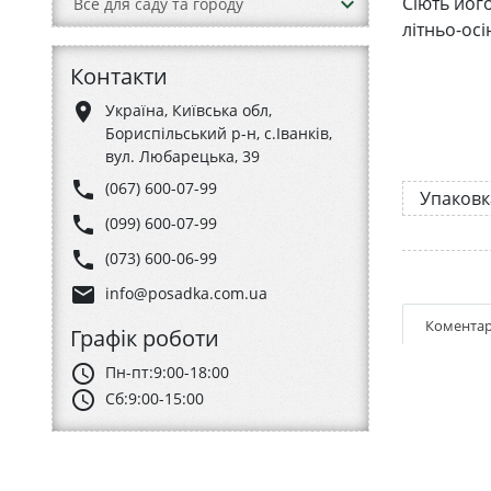
keyboard_arrow_down
Сіють йог
Все для саду та городу
літньо-ос
Контакти
place
Україна, Київська обл,
Бориспільський р-н, с.Іванків,
вул. Любарецька, 39
phone
(067) 600-07-99
Упаковк
phone
(099) 600-07-99
phone
(073) 600-06-99
email
info@posadka.com.ua
Коментар
Графік роботи
schedule
Пн-пт:
9:00-18:00
schedule
Сб:
9:00-15:00