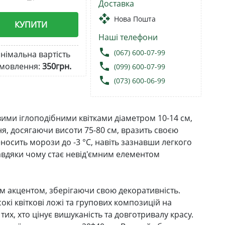
Доставка
open_with
Нова Пошта
КУПИТИ
Наші телефони
local_phone
(067) 600-07-99
німальна вартість
local_phone
мовлення:
350грн.
(099) 600-07-99
local_phone
(073) 600-06-99
ими іглоподібними квітками діаметром 10-14 см,
, досягаючи висоти 75-80 см, вразить своєю
носить морози до -3 °C, навіть зазнавши легкого
 завдяки чому стає невід'ємним елементом
 акцентом, зберігаючи свою декоративність.
окі квіткові ложі та групових композицій на
 тих, хто цінує вишуканість та довготривалу красу.