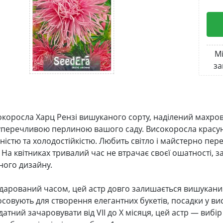
Мі
за
окоросла Харц Рензі вишуканого сорту, наділений махров
уперечливою перлиною вашого саду. Високоросла красуня
істю та холодостійкістю. Любить світло і майстерно пере
. На квітниках тривалий час не втрачає своєї ошатності,
ого дизайну.
арований часом, цей астр довго залишається вишуканим
совують для створення елегантних букетів, посадки у вис
датний зачаровувати від VII до X місяця, цей астр — вибір