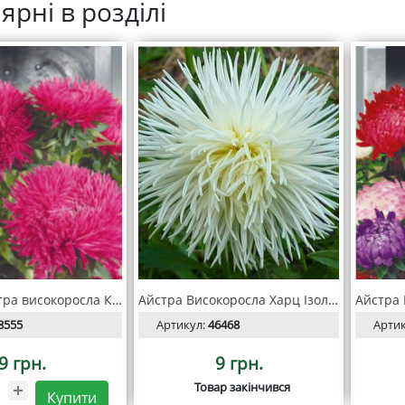
ярні в розділі
Насіння айстра високоросла Крален Камео 0,25 г, Seedera
Айстра Високоросла Харц Ізольда насінння 0.25 г, SeedEra
8555
Артикул:
46468
Арти
9 грн.
9 грн.
Товар закінчився
Купити