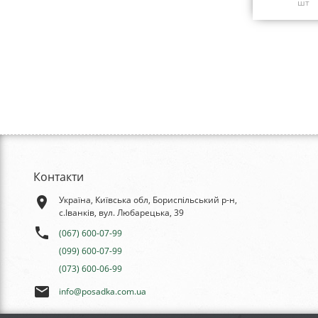
шт
Контакти
place
Україна, Київська обл, Бориспільський р-н,
с.Іванків, вул. Любарецька, 39
phone
(067) 600-07-99
(099) 600-07-99
(073) 600-06-99
email
info@posadka.com.ua