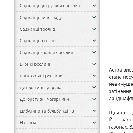
keyboard_arrow_down
Саджанці цитрусових рослин
keyboard_arrow_down
Саджанці винограду
keyboard_arrow_down
Саджанці троянд
keyboard_arrow_down
Саджанці гортензії
keyboard_arrow_down
Саджанці хвойних рослин
keyboard_arrow_down
В'юнкі рослини
Астра вис
keyboard_arrow_down
Багаторічні рослини
стане нес
невимушен
keyboard_arrow_down
Декоративні дерева
затінення
ландшафтн
keyboard_arrow_down
Декоративні чагарники
keyboard_arrow_down
Цибулини та бульби квітів
Щедро под
Його засто
keyboard_arrow_down
Насіння
газонах. З