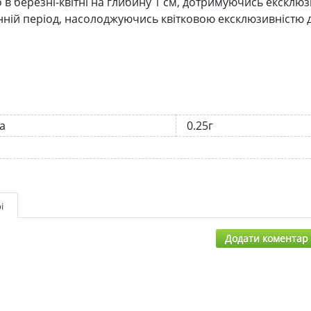
о в березні-квітні на глибину 1 см, дотримуючись ексклю
інній період, насолоджуючись квітковою ексклюзивністю 
а
0.25г
і
Додати коментар