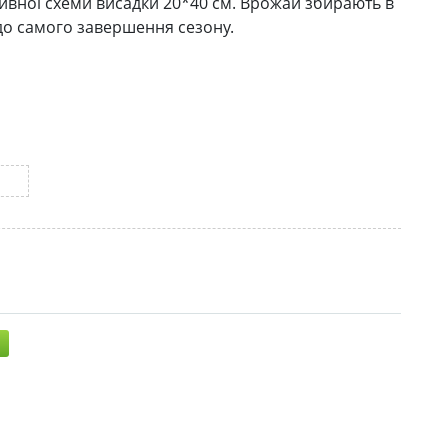
зивної схеми висадки 20*40 см. Врожай збирають в
до самого завершення сезону.