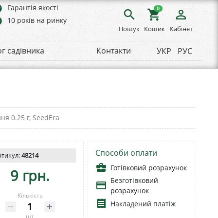
rs
Гарантія якості
0
search
shopping_cart
person_outline
rs
10 років на ринку
Пошук
Кошик
Кабінет
ог садівника
Контакти
УКР
РУС
ня 0.25 г, SeedEra
Способи оплати
ртикул:
48214
business_center
Готівковий розрахунок
9 грн.
Безготівковий
payment
розрахунок
Кількість
receipt
Накладений платіж
шт