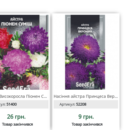
Айстра Високоросла Піонен Суміш насіння 3 г, SeedEra
Насіння айстра Принцеса Вероніка 0.25г, SeedEra
кул:
51400
Артикул:
52208
26 грн.
9 грн.
Товар закінчився
Товар закінчився