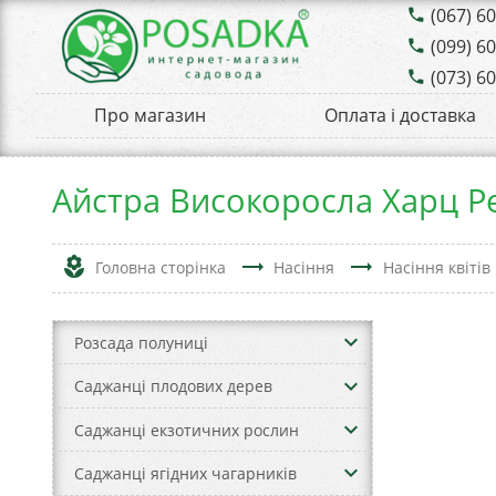
(067) 6
phone
(099) 6
phone
(073) 6
phone
Про магазин
Оплата і доставка
Айстра Високоросла Харц Рен
local_florist
trending_flat
trending_flat
Головна сторінка
Насіння
Насіння квітів
keyboard_arrow_down
Розсада полуниці
keyboard_arrow_down
Саджанці плодових дерев
keyboard_arrow_down
Саджанці екзотичних рослин
keyboard_arrow_down
Саджанці ягідних чагарників