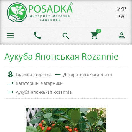
УКР
РУС
0
menu
phone
shopping_cart
person_outline
search
Аукуба Японськая Rozannie
local_florist
trending_flat
Головна сторінка
Декоративні чагарники
trending_flat
Багаторічні чагарники
trending_flat
Аукуба Японськая Rozannie