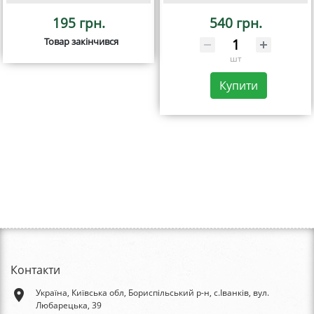
195 грн.
540 грн.
Товар закінчився
шт
Купити
Контакти
place
Україна, Київська обл, Бориспільський р-н, с.Іванків, вул.
Любарецька, 39