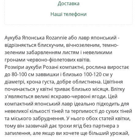
Доставка
Наші телефони
Аукуба Японська Rozannie або лавр японський -
відрізняється блискучим, вічнозеленим, темно-
зеленим забарвленням листям і невеликими
гронами червоно-фіолетових квітів.
Розміри аукуби Розані компактні, рослина виростає
до 80-100 см заввишки і близько 100-120 см у
діаметрі, крона густа, добре облистнена. Цвітіння
починається у квітні триває близько місяця. Влітку
з'являються великі яскраво-червоні ягоди. Цей
компактний японський лавр ідеально підходить для
невеликої кількості тіней та терпимості до сухих тіней
та міського забруднення. У нього обох статей квітки,
тому він зазвичай дає трохи ягід без партнера з
запилення, але якщо ви хочете ще більший урожай,