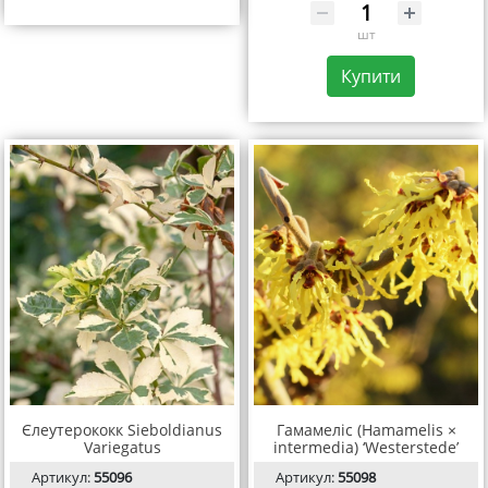
шт
Купити
Єлеутерококк Sieboldianus
Гамамеліс (Hamamelis ×
Variegatus
intermedia) ‘Westerstede’
Артикул:
55096
Артикул:
55098