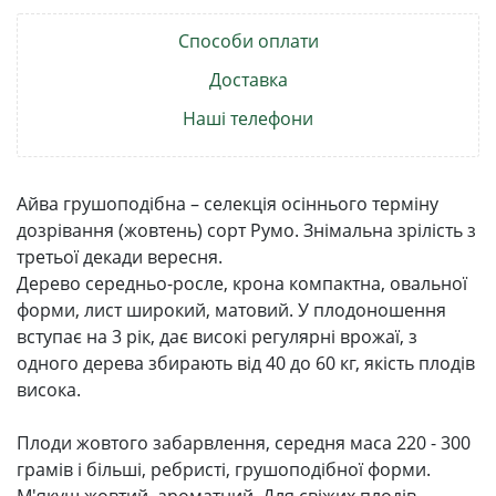
Способи оплати
Доставка
Наші телефони
Айва грушоподібна – селекція осіннього терміну
дозрівання (жовтень) сорт Румо. Знімальна зрілість з
третьої декади вересня.
Дерево середньо-росле, крона компактна, овальної
форми, лист широкий, матовий. У плодоношення
вступає на 3 рік, дає високі регулярні врожаї, з
одного дерева збирають від 40 до 60 кг, якість плодів
висока.
Плоди жовтого забарвлення, середня маса 220 - 300
грамів і більші, ребристі, грушоподібної форми.
М'якуш жовтий, ароматний. Для свіжих плодів