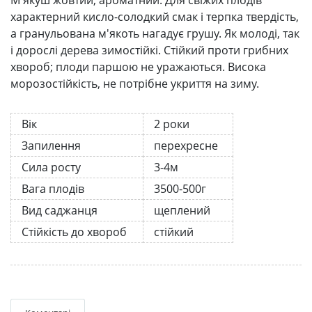
характерний кисло-солодкий смак і терпка твердість,
а гранульована м'якоть нагадує грушу. Як молоді, так
і дорослі дерева зимостійкі. Стійкий проти грибних
хвороб; плоди паршою не уражаються. Висока
морозостійкість, не потрібне укриття на зиму.
Вік
2 роки
Запилення
перехресне
Сила росту
3-4м
Вага плодів
3500-500г
Вид саджанця
щеплений
Стійкість до хвороб
стійкий