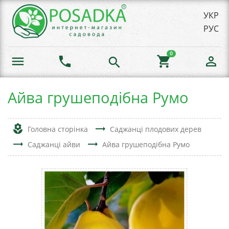
УКР
РУС
0
menu
phone
shopping_cart
person_outline
search
Айва грушеподібна Румо
local_florist
trending_flat
Головна сторінка
Саджанці плодових дерев
trending_flat
trending_flat
Саджанці айви
Айва грушеподібна Румо