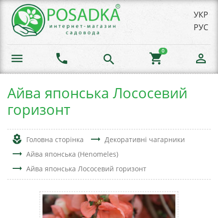
УКР
РУС
0
menu
phone
shopping_cart
person_outline
search
Айва японська Лососевий
горизонт
local_florist
trending_flat
Головна сторінка
Декоративні чагарники
trending_flat
Айва японська (Henomeles)
trending_flat
Айва японська Лососевий горизонт