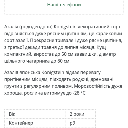
Наші телефони
Азалія (рододендрон) Konigstein декоративний сорт
відрізняється дуже рясним цвітінням, це карликовий
сорт азалії. Прекрасне тривале і дуже рясне цвітіння,
з третьої декади травня до липня місяця. Кущ
компактний, виростає до 50 см заввишки, діаметр
щільного чагарника до 80 см.
Азалія японська Konigstein віддає перевагу
притіненим місцям, підходять родючі, дреновані
грунти з регулярним поливом. Морозостійкість дуже
хороша, рослина витримує до -28 °С.
Вік
2 роки
Контейнер
р9