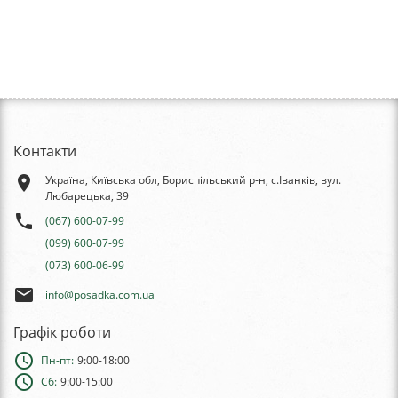
Контакти
place
Україна, Київська обл, Бориспільський р-н, с.Іванків, вул.
Любарецька, 39
phone
(067) 600-07-99
(099) 600-07-99
(073) 600-06-99
email
info@posadka.com.ua
Графік роботи
schedule
Пн-пт:
9:00-18:00
schedule
Сб:
9:00-15:00