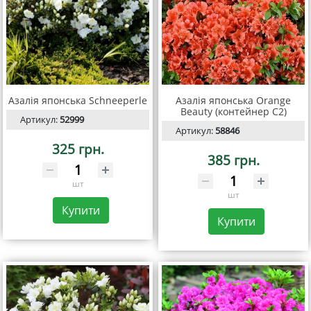
Азалія японська Schneeperle
Азалія японська Orange
Beauty (контейнер С2)
Артикул:
52999
Артикул:
58846
325 грн.
385 грн.
шт
шт
Купити
Купити