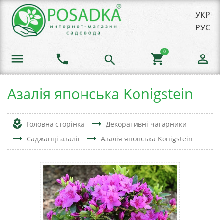
УКР
РУС
0
menu
phone
shopping_cart
person_outline
search
Азалія японська Konigstein
local_florist
trending_flat
Головна сторінка
Декоративні чагарники
trending_flat
trending_flat
Саджанці азалії
Азалія японська Konigstein