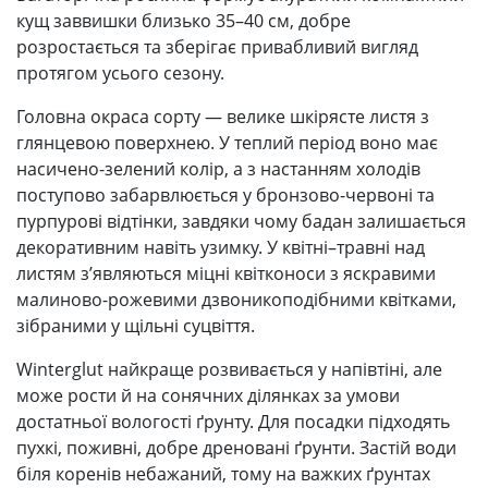
кущ заввишки близько 35–40 см, добре
розростається та зберігає привабливий вигляд
протягом усього сезону.
Головна окраса сорту — велике шкірясте листя з
глянцевою поверхнею. У теплий період воно має
насичено-зелений колір, а з настанням холодів
поступово забарвлюється у бронзово-червоні та
пурпурові відтінки, завдяки чому бадан залишається
декоративним навіть узимку. У квітні–травні над
листям з’являються міцні квітконоси з яскравими
малиново-рожевими дзвоникоподібними квітками,
зібраними у щільні суцвіття.
Winterglut найкраще розвивається у напівтіні, але
може рости й на сонячних ділянках за умови
достатньої вологості ґрунту. Для посадки підходять
пухкі, поживні, добре дреновані ґрунти. Застій води
біля коренів небажаний, тому на важких ґрунтах