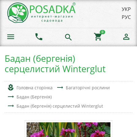
УКР
РУС
0
menu
phone
shopping_cart
person_outline
search
Бадан (бергенія)
серцелистий Winterglut
local_florist
trending_flat
Головна сторінка
Багаторічні рослини
trending_flat
Бадан (Бергенія)
trending_flat
Бадан (бергенія) серцелистий Winterglut