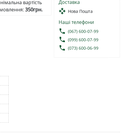
Доставка
німальна вартість
мовлення:
350грн.
open_with
Нова Пошта
Наші телефони
local_phone
(067) 600-07-99
local_phone
(099) 600-07-99
local_phone
(073) 600-06-99