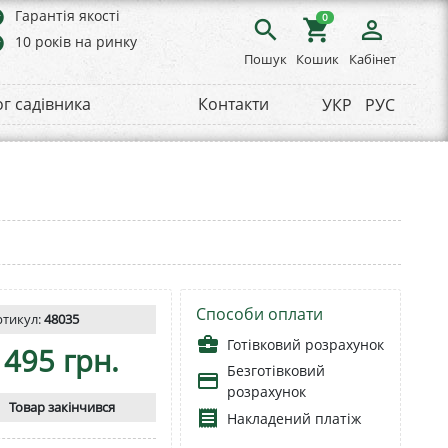
rs
Гарантія якості
0
search
shopping_cart
person_outline
rs
10 років на ринку
Пошук
Кошик
Кабінет
ог садівника
Контакти
УКР
РУС
Способи оплати
ртикул:
48035
business_center
Готівковий розрахунок
495 грн.
Безготівковий
payment
розрахунок
Товар закінчився
receipt
Накладений платіж