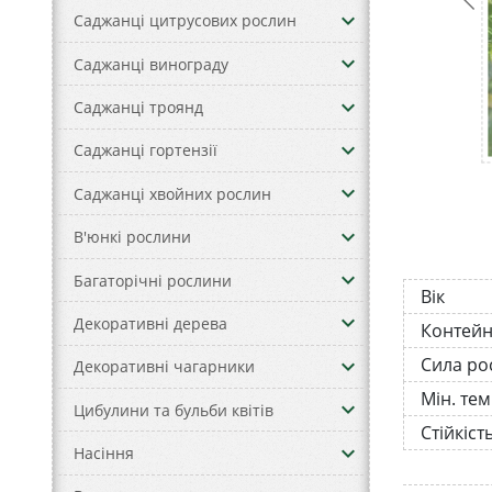
keyboard_arrow_down
Саджанці цитрусових рослин
keyboard_arrow_down
Саджанці винограду
keyboard_arrow_down
Саджанці троянд
keyboard_arrow_down
Саджанці гортензії
keyboard_arrow_down
Саджанці хвойних рослин
keyboard_arrow_down
В'юнкі рослини
keyboard_arrow_down
Багаторічні рослини
Вік
keyboard_arrow_down
Декоративні дерева
Контей
Сила ро
keyboard_arrow_down
Декоративні чагарники
Мін. те
keyboard_arrow_down
Цибулини та бульби квітів
Стійкіст
keyboard_arrow_down
Насіння