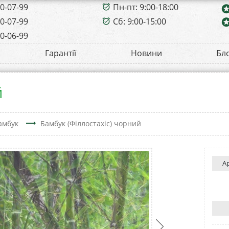
00-07-99
Пн-пт: 9:00-18:00
alarm_on
sta
00-07-99
Сб: 9:00-15:00
sta
alarm_on
00-06-99
Гарантії
Новини
Бл
й
trending_flat
амбук
Бамбук (Філлостахіс) чорний
А