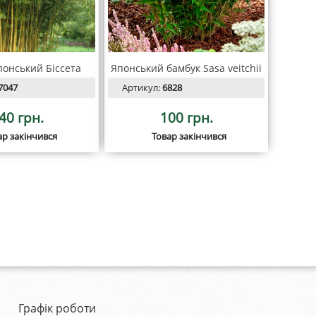
понський Біссета
Японський бамбук Sasa veitchii
7047
Артикул:
6828
40 грн.
100 грн.
ар закінчився
Товар закінчився
Графік роботи