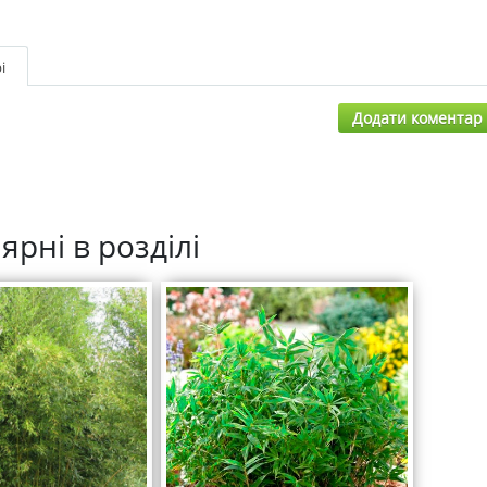
і
Додати коментар
ярні в розділі