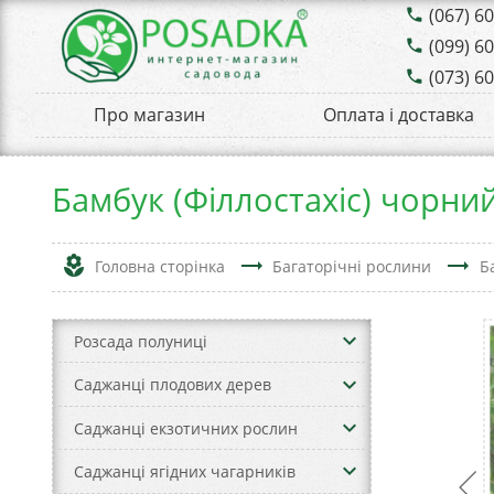
(067) 6
phone
(099) 6
phone
(073) 6
phone
Про магазин
Оплата і доставка
Бамбук (Філлостахіс) чорни
local_florist
trending_flat
trending_flat
Головна сторінка
Багаторічні рослини
Б
keyboard_arrow_down
Розсада полуниці
keyboard_arrow_down
Саджанці плодових дерев
keyboard_arrow_down
Саджанці екзотичних рослин
keyboard_arrow_down
Саджанці ягідних чагарників