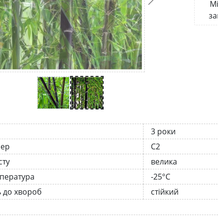
Мі
за
3 роки
нер
С2
сту
велика
мпература
-25°C
ь до хвороб
стійкий