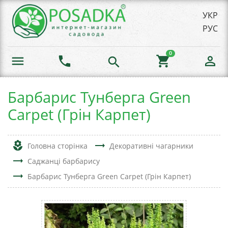
УКР
РУС
0
menu
phone
shopping_cart
person_outline
search
Барбарис Тунберга Green
Carpet (Грін Карпет)
local_florist
trending_flat
Головна сторінка
Декоративні чагарники
trending_flat
Саджанці барбарису
trending_flat
Барбарис Тунберга Green Carpet (Грін Карпет)