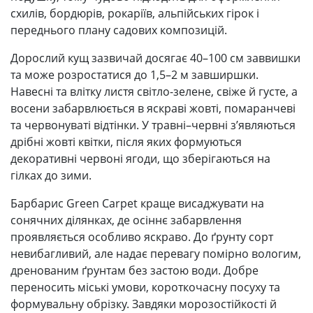
схилів, бордюрів, рокаріїв, альпійських гірок і
переднього плану садових композицій.
Дорослий кущ зазвичай досягає 40–100 см заввишки
та може розростатися до 1,5–2 м завширшки.
Навесні та влітку листя світло-зелене, свіже й густе, а
восени забарвлюється в яскраві жовті, помаранчеві
та червонуваті відтінки. У травні–червні з’являються
дрібні жовті квітки, після яких формуються
декоративні червоні ягоди, що зберігаються на
гілках до зими.
Барбарис Green Carpet краще висаджувати на
сонячних ділянках, де осіннє забарвлення
проявляється особливо яскраво. До ґрунту сорт
невибагливий, але надає перевагу помірно вологим,
дренованим ґрунтам без застою води. Добре
переносить міські умови, короткочасну посуху та
формувальну обрізку. Завдяки морозостійкості й