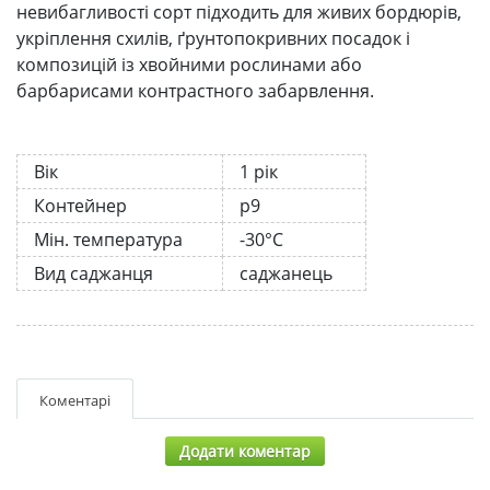
невибагливості сорт підходить для живих бордюрів,
укріплення схилів, ґрунтопокривних посадок і
композицій із хвойними рослинами або
барбарисами контрастного забарвлення.
Вік
1 рік
Контейнер
р9
Мін. температура
-30°C
Вид саджанця
саджанець
Коментарі
Додати коментар