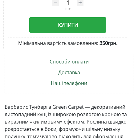
шт
КУПИТИ
Мінімальна вартість замовлення:
350грн.
Способи оплати
Доставка
Наші телефони
Барбарис Тунберга Green Carpet — декоративний
листопадний кущ із широкою розлогою кроною та
виразним «килимовим» ефектом. Рослина швидко
розростається в боки, формуючи щільну низьку
подушку, тому чудово підходить для оформлення