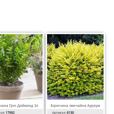
чина Грін Даймонд 3л
Бірючина звичайна Ауреум
кул:
17992
Артикул:
6130