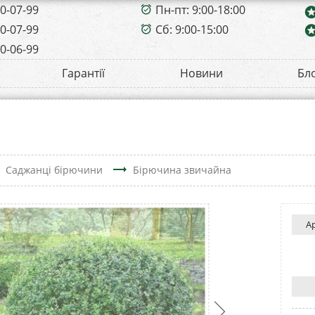
00-07-99
Пн-пт: 9:00-18:00
alarm_on
sta
00-07-99
Сб: 9:00-15:00
sta
alarm_on
00-06-99
Гарантії
Новини
Бл
t
trending_flat
Саджанці бірючини
Бірючина звичайна
А