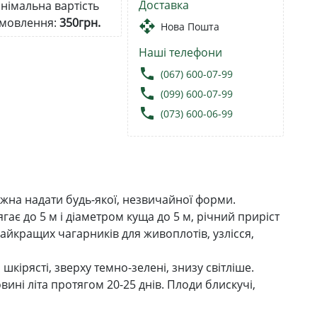
Доставка
німальна вартість
мовлення:
350грн.
open_with
Нова Пошта
Наші телефони
local_phone
(067) 600-07-99
local_phone
(099) 600-07-99
local_phone
(073) 600-06-99
ожна надати будь-якої, незвичайної форми.
гає до 5 м і діаметром куща до 5 м, річний приріст
айкращих чагарників для живоплотів, узлісся,
шкірясті, зверху темно-зелені, знизу світліше.
овині літа протягом 20-25 днів. Плоди блискучі,