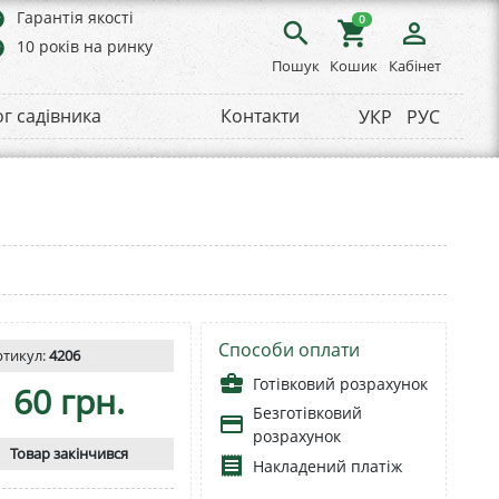
rs
Гарантія якості
0
search
shopping_cart
person_outline
rs
10 років на ринку
Пошук
Кошик
Кабінет
ог садівника
Контакти
УКР
РУС
Способи оплати
ртикул:
4206
business_center
Готівковий розрахунок
60 грн.
Безготівковий
payment
розрахунок
Товар закінчився
receipt
Накладений платіж