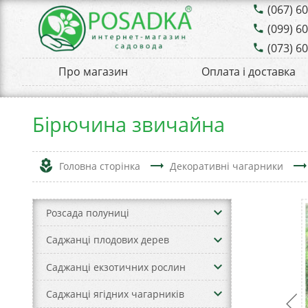
(067) 6
phone
(099) 6
phone
(073) 6
phone
Про магазин
Оплата і доставка
Бірючина звичайна
local_florist
trending_flat
trending_fla
Головна сторінка
Декоративні чагарники
keyboard_arrow_down
Розсада полуниці
keyboard_arrow_down
Саджанці плодових дерев
keyboard_arrow_down
Саджанці екзотичних рослин
keyboard_arrow_down
Саджанці ягідних чагарників