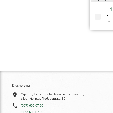
1
шт
Контакти
place
Україна, Київська обл, Бориспільський р-н,
с.Іванків, вул. Любарецька, 39
phone
(067) 600-07-99
(099) 600-07-99