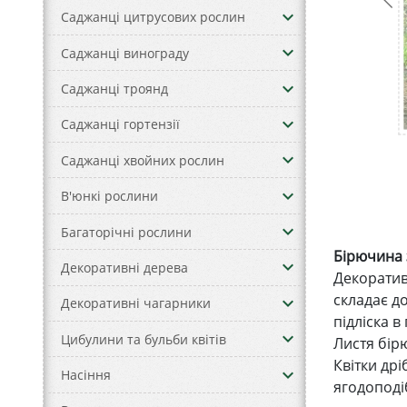
keyboard_arrow_down
Саджанці цитрусових рослин
keyboard_arrow_down
Саджанці винограду
keyboard_arrow_down
Саджанці троянд
keyboard_arrow_down
Саджанці гортензії
keyboard_arrow_down
Саджанці хвойних рослин
keyboard_arrow_down
В'юнкі рослини
keyboard_arrow_down
Багаторічні рослини
Бірючина
keyboard_arrow_down
Декоративні дерева
Декоративн
складає д
keyboard_arrow_down
Декоративні чагарники
підліска в
keyboard_arrow_down
Цибулини та бульби квітів
Листя бірю
Квітки дрі
keyboard_arrow_down
Насіння
ягодоподіб