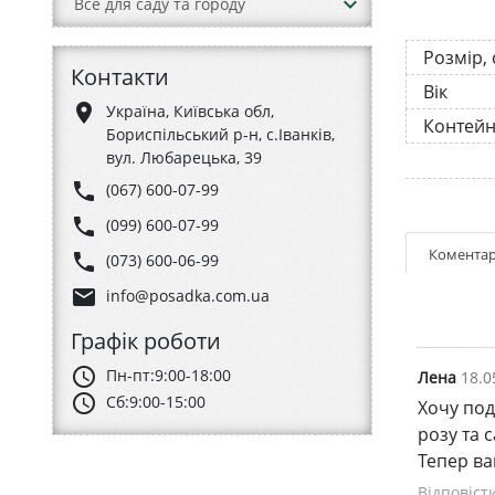
keyboard_arrow_down
Все для саду та городу
Розмір,
Контакти
Вік
place
Україна, Київська обл,
Контей
Бориспільський р-н, с.Іванків,
вул. Любарецька, 39
phone
(067) 600-07-99
phone
(099) 600-07-99
Коментар
phone
(073) 600-06-99
email
info@posadka.com.ua
Графік роботи
schedule
Пн-пт:
9:00-18:00
Лена
18.0
schedule
Сб:
9:00-15:00
Хочу под
розу та 
Тепер ва
Відповіст