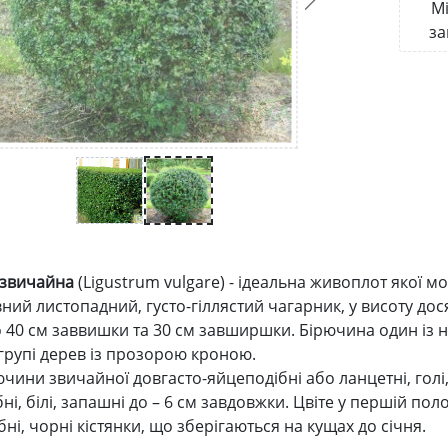
Мі
за
 звичайна
(Ligustrum vulgare) - ідеальна живоплот якої м
ий листопадний, густо-гіллястий чагарник, у висоту дося
о 40 см заввишки та 30 см завширшки. Бірючина один із н
 групі дерев із прозорою кроною.
чини звичайної довгасто-яйцеподібні або ланцетні, голі, 
бні, білі, запашні до – 6 см завдовжки. Цвіте у першій пол
ні, чорні кістянки, що зберігаються на кущах до січня.