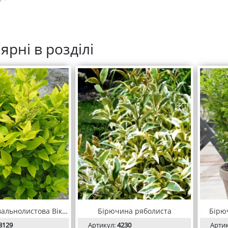
ярні в розділі
Бірючина овальнолистова Вікарій
Бірючина ряболиста
Бірю
8129
Артикул:
4230
Арти