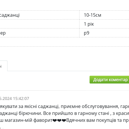
 саджанці
10-15см
1 рік
нер
р9
і
Додати коментар
5.2024 15:42:07
якувати за якісні саджанці, приємне обслуговування, гар
саджанці бірючини. Все прийшло в гарному стані , з крас
ш магазин-мій фаворит❤️❤️❤️Вдячних вам покупців та пр
и