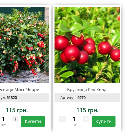
усниця Мисс Черри
Брусниця Ред Кенді
кул:
51320
Артикул:
4970
115 грн.
115 грн.
Купити
Купити
шт
шт