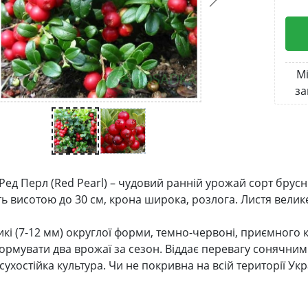
Мі
за
ед Перл (Red Pearl) – чудовий ранній урожай сорт брусни
ь висотою до 30 см, крона широка, розлога. Листя велик
икі (7-12 мм) округлої форми, темно-червоні, приємного к
рмувати два врожаї за сезон. Віддає перевагу сонячним м
сухостійка культура. Чи не покривна на всій території Укр