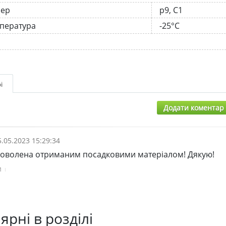
нер
р9, С1
мпература
-25°C
і
Додати коментар
5.05.2023 15:29:34
доволена отриманим посадковими матеріалом! Дякую!
и
ярні в розділі