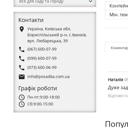
keyboard_arrow_down
Все для саду та городу
Контей
Мін. те
Контакти
place
Україна, Київська обл,
Бориспільський р-н, с.Іванків,
вул. Любарецька, 39
Коментар
phone
(067) 600-07-99
phone
(099) 600-07-99
phone
(073) 600-06-99
email
info@posadka.com.ua
Наталія
0
Графік роботи
Дуже за
Відповіст
schedule
Пн-пт:
9:00-18:00
schedule
Сб:
9:00-15:00
Попул