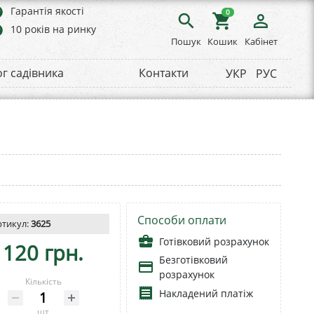
rs
Гарантія якості
0
search
shopping_cart
person_outline
rs
10 років на ринку
Пошук
Кошик
Кабінет
ог садівника
Контакти
УКР
РУС
Способи оплати
ртикул:
3625
business_center
Готівковий розрахунок
120 грн.
Безготівковий
payment
розрахунок
Кількість
receipt
Накладений платіж
шт