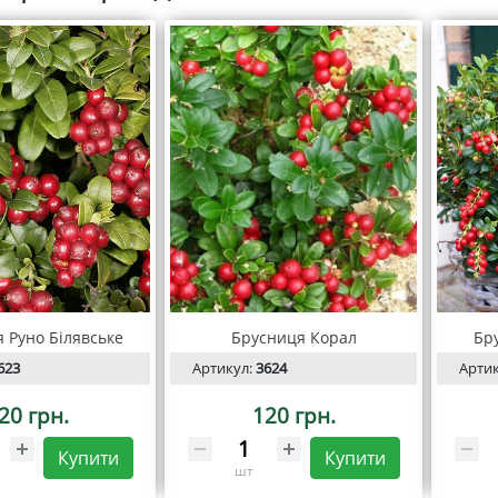
 Руно Білявське
Брусниця Корал
Бр
623
Артикул:
3624
Арти
20 грн.
120 грн.
Купити
Купити
шт