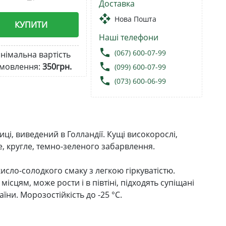
Доставка
open_with
Нова Пошта
КУПИТИ
Наші телефони
local_phone
(067) 600-07-99
німальна вартість
local_phone
мовлення:
350грн.
(099) 600-07-99
local_phone
(073) 600-06-99
ці, виведений в Голландії. Кущі високорослі,
е, кругле, темно-зеленого забарвлення.
исло-солодкого смаку з легкою гіркуватістю.
ісцям, може рости і в півтіні, підходять супіщані
аїни. Морозостійкість до -25 °C.