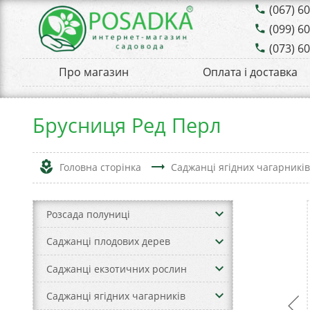
(067) 6
phone
(099) 6
phone
(073) 6
phone
Про магазин
Оплата і доставка
Брусниця Ред Перл
local_florist
trending_flat
Головна сторінка
Саджанці ягідних чагарникі
keyboard_arrow_down
Розсада полуниці
keyboard_arrow_down
Саджанці плодових дерев
keyboard_arrow_down
Саджанці екзотичних рослин
keyboard_arrow_down
Саджанці ягідних чагарників