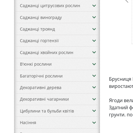
keyboard_arrow_down
Саджанці цитрусових рослин
keyboard_arrow_down
Саджанці винограду
keyboard_arrow_down
Саджанці троянд
keyboard_arrow_down
Саджанці гортензії
keyboard_arrow_down
Саджанці хвойних рослин
keyboard_arrow_down
В'юнкі рослини
keyboard_arrow_down
Багаторічні рослини
Брусниця Р
виростают
keyboard_arrow_down
Декоративні дерева
keyboard_arrow_down
Декоративні чагарники
Ягоди вел
Здатний фо
keyboard_arrow_down
Цибулини та бульби квітів
грунти. по
keyboard_arrow_down
Насіння