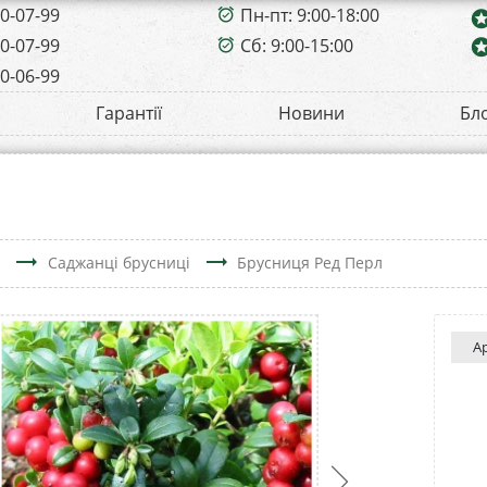
00-07-99
Пн-пт: 9:00-18:00
alarm_on
sta
00-07-99
Сб: 9:00-15:00
sta
alarm_on
00-06-99
Гарантії
Новини
Бл
trending_flat
trending_flat
в
Саджанці брусниці
Брусниця Ред Перл
А