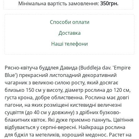
Мінімальна вартість замовлення:
350грн.
Способи оплати
Доставка
Наші телефони
Рясно-квітуча буддлея Давида (Buddleja dav. 'Empire
Blue') прекрасний листопадний декоративний
чагарник з великою силою росту, який досягає
близько 150 см у висоту, діаметр рослина до 120 см,
густа крона, добре облиственна. Рослина має довгі
пагони, на яких розміщені кистевидні величезні
суцвіття (до 40 см у довжину) з дрібних бузково-
блакитних квіток. Які дуже приємно пахнуть. Цвітіння
відбувається у серпні-вересні. Найкраща рослина
для бджіл та метеликів, хороший медонос. Растет на