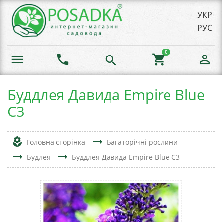
УКР
РУС
0
menu
phone
shopping_cart
person_outline
search
Буддлея Давида Empire Blue
С3
local_florist
trending_flat
Головна сторінка
Багаторічні рослини
trending_flat
trending_flat
Будлея
Буддлея Давида Empire Blue С3