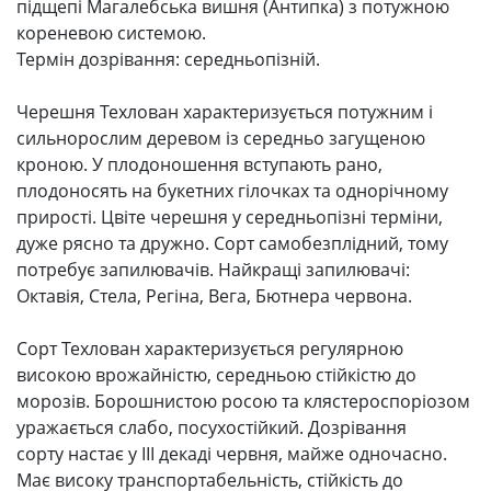
підщепі Магалебська вишня (Антипка) з потужною
кореневою системою.
Термін дозрівання: середньопізній.
Черешня Техлован характеризується потужним і
сильнорослим деревом із середньо загущеною
кроною. У плодоношення вступають рано,
плодоносять на букетних гілочках та однорічному
прирості. Цвіте черешня у середньопізні терміни,
дуже рясно та дружно. Сорт самобезплідний, тому
потребує запилювачів. Найкращі запилювачі:
Октавія, Стела, Регіна, Вега, Бютнера червона.
Сорт Техлован характеризується регулярною
високою врожайністю, середньою стійкістю до
морозів. Борошнистою росою та клястероспоріозом
уражається слабо, посухостійкий. Дозрівання
сорту настає у ІІІ декаді червня, майже одночасно.
Має високу транспортабельність, стійкість до