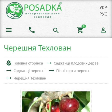
УКР
РУС
0
menu
phone
shopping_cart
person_outline
search
Черешня Техлован
local_florist
trending_flat
Головна сторінка
Саджанці плодових дерев
trending_flat
trending_flat
Саджанці черешні
Пізні сорти черешні
trending_flat
Черешня Техлован