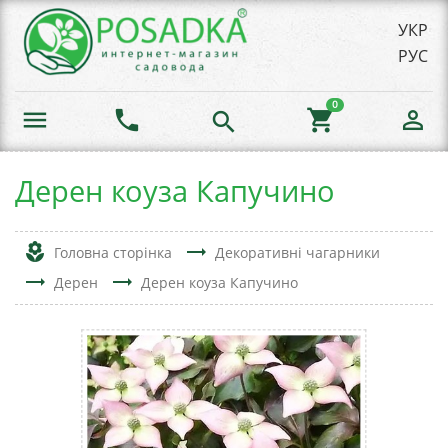
УКР
РУС
0
menu
phone
shopping_cart
person_outline
search
Дерен коуза Капучино
local_florist
trending_flat
Головна сторінка
Декоративні чагарники
trending_flat
trending_flat
Дерен
Дерен коуза Капучино