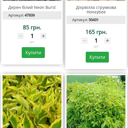
Дерен білий Neon Burst
Дієрвілла струмкова
Honeybee
Артикул:
47939
Артикул:
50431
85 грн.
165 грн.
шт
шт
Купити
Купити