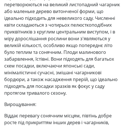
перетворюються на великий листопадний чагарник
або маленьке дерево витонченої форми, що
ідеально підходить для невеликого саду. Численні
квіти складаються з чотирьох пелюсткоподібних
приквітників з круглим центральним виступом, і в
міру дорослішання рослини вони з'являються у
великій кількості, особливо якщо попереднє літо
було теплим та сонячним. Плоди малинового
забарвлення, їстівні. Вони підходять для багатьох
схем посадки, включаючи японські сади,
мінімалістичні сучасні, змішані чагарникові
бордюри, а також насадження прерій, що ідеально
підходять для посадки зразків як фокус у саду
протягом тривалого сезону.
Вирощування:
Віддає перевагу сонячним місцям, півтінь добре
росте під прикриттям інших дерев і чагарників,