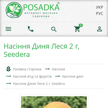
УКР
РУС
0
menu
phone
shopping_cart
person_outline
search
Насіння Диня Леся 2 г,
Seedera
local_florist
trending_flat
Головна сторінка
Насіння
trending_flat
trending_flat
Насіння ягід та фруктів
Насіння дині
trending_flat
Насіння Диня Леся 2 г, Seedera