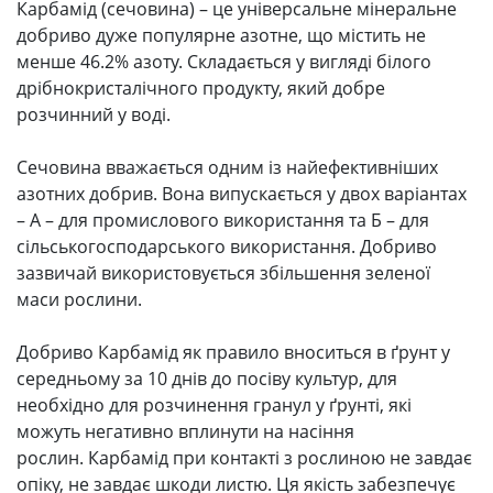
Карбамід (сечовина) – це універсальне мінеральне
добриво дуже популярне азотне, що містить не
менше 46.2% азоту. Складається у вигляді білого
дрібнокристалічного продукту, який добре
розчинний у воді.
Сечовина вважається одним із найефективніших
азотних добрив. Вона випускається у двох варіантах
– А – для промислового використання та Б – для
сільськогосподарського використання. Добриво
зазвичай використовується збільшення зеленої
маси рослини.
Добриво Карбамід як правило вноситься в ґрунт у
середньому за 10 днів до посіву культур, для
необхідно для розчинення гранул у ґрунті, які
можуть негативно вплинути на насіння
рослин. Карбамід при контакті з рослиною не завдає
опіку, не завдає шкоди листю. Ця якість забезпечує