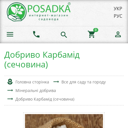
УКР
РУС
0
menu
phone
shopping_cart
person_outline
search
Добриво Карбамід
(сечовина)
local_florist
trending_flat
Головна сторінка
Все для саду та городу
trending_flat
Мінеральні добрива
trending_flat
Добриво Карбамід (сечовина)