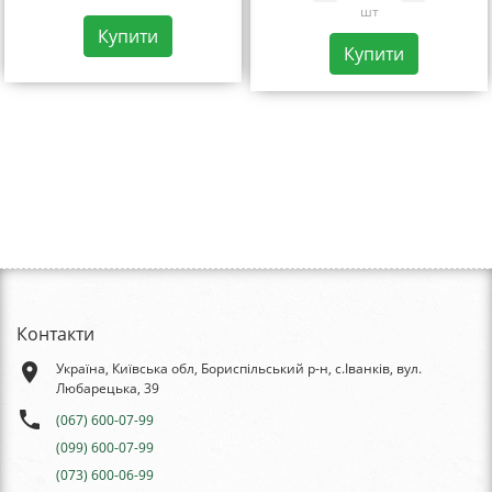
шт
Купити
Купити
Контакти
place
Україна, Київська обл, Бориспільський р-н, с.Іванків, вул.
Любарецька, 39
phone
(067) 600-07-99
(099) 600-07-99
(073) 600-06-99