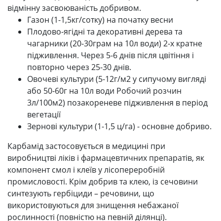
відмінну засвоюваність добривом.
Газон (1-1,5кг/сотку) на початку весни
Плодово-ягідні та декоративні дерева та
чагарники (20-30грам на 10л води) 2-х кратне
підживлення. Через 5-6 днів після цвітіння і
повторно через 25-30 днів.
Овочеві культури (5-12г/м2 у сипучому вигляді
або 50-60г на 10л води Робочий розчин
3л/100м2) позакореневе підживлення в період
вегетації
Зернові культури (1-1,5 ц/га) - основне добриво.
Карбамід застосовується в медицині при
виробництві ліків і фармацевтичних препаратів, як
компонент смол і клеїв у лісопереробній
промисловості. Крім добрив та клею, із сечовини
синтезують гербіциди – речовини, що
використовуються для знищення небажаної
рослинності (повністю на певній ділянці).