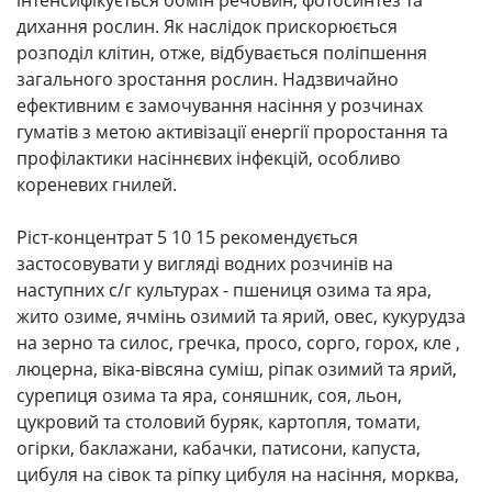
інтенсифікується обмін речовин, фотосинтез та
дихання рослин. Як наслідок прискорюється
розподіл клітин, отже, відбувається поліпшення
загального зростання рослин. Надзвичайно
ефективним є замочування насіння у розчинах
гуматів з метою активізації енергії проростання та
профілактики насіннєвих інфекцій, особливо
кореневих гнилей.
Ріст-концентрат 5 10 15 рекомендується
застосовувати у вигляді водних розчинів на
наступних с/г культурах - пшениця озима та яра,
жито озиме, ячмінь озимий та ярий, овес, кукурудза
на зерно та силос, гречка, просо, сорго, горох, кле ,
люцерна, віка-вівсяна суміш, ріпак озимий та ярий,
сурепиця озима та яра, соняшник, соя, льон,
цукровий та столовий буряк, картопля, томати,
огірки, баклажани, кабачки, патисони, капуста,
цибуля на сівок та ріпку цибуля на насіння, морква,