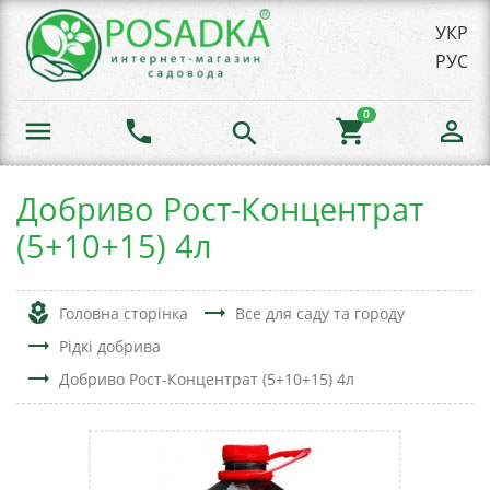
УКР
РУС
0
menu
phone
shopping_cart
person_outline
search
Добриво Рост-Концентрат
(5+10+15) 4л
local_florist
trending_flat
Головна сторінка
Все для саду та городу
trending_flat
Рідкі добрива
trending_flat
Добриво Рост-Концентрат (5+10+15) 4л