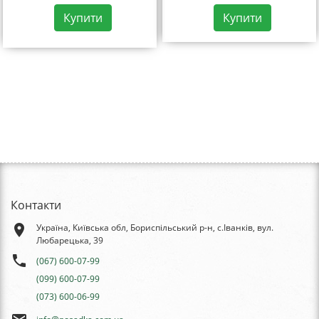
Купити
Купити
Контакти
place
Україна, Київська обл, Бориспільський р-н, с.Іванків, вул.
Любарецька, 39
phone
(067) 600-07-99
(099) 600-07-99
(073) 600-06-99