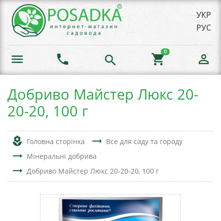
УКР
РУС
0
menu
phone
shopping_cart
person_outline
search
Добриво Майстер Люкс 20-
20-20, 100 г
local_florist
trending_flat
Головна сторінка
Все для саду та городу
trending_flat
Мінеральні добрива
trending_flat
Добриво Майстер Люкс 20-20-20, 100 г