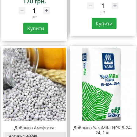
170 грн.
шт
шт
Купити
Купити
Добриво Амофоска
Добриво YaraMila NPK 8-24-
24, 1 кг
Артикул:
48749