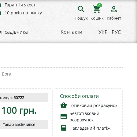
rs
Гарантія якості
0
search
shopping_cart
person_outline
rs
10 років на ринку
Пошук
Кошик
Кабінет
ог садівника
Контакти
УКР
РУС
 Бога
Способи оплати
ртикул:
50722
business_center
Готівковий розрахунок
100 грн.
Безготівковий
payment
розрахунок
Товар закінчився
receipt
Накладений платіж