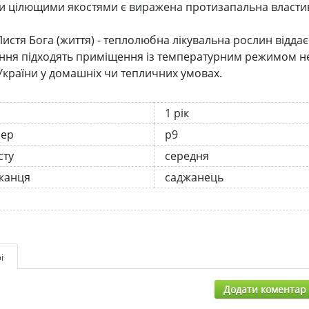
 цілющими якостями є виражена протизапальна властиві
истя Бога (життя) - теплолюбна лікувальна рослин відда
ня підходять приміщення із температурним режимом не
 України у домашніх чи тепличних умовах.
1 рік
нер
р9
сту
середня
жанця
саджанець
і
Додати коментар