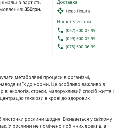
Доставка
німальна вартість
мовлення:
350грн.
open_with
Нова Пошта
Наші телефони
local_phone
(067) 600-07-99
local_phone
(099) 600-07-99
local_phone
(073) 600-06-99
зувати метаболічні процеси в організмі,
 наводячи їх до норми. Це особливо важливо в
рів: екологія, стреси, малорухливий спосіб життя і
центрацію глюкози в крові до здорових
3 листочки рослини щодня. Вживається у свіжому
ак. У рослини не помічено побічних ефектів, а