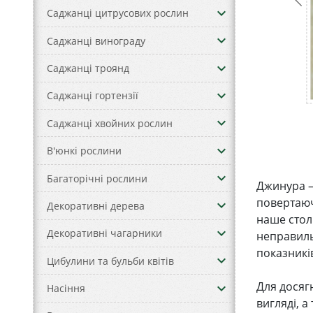
keyboard_arrow_down
Саджанці цитрусових рослин
keyboard_arrow_down
Саджанці винограду
keyboard_arrow_down
Саджанці троянд
keyboard_arrow_down
Саджанці гортензії
keyboard_arrow_down
Саджанці хвойних рослин
keyboard_arrow_down
В'юнкі рослини
keyboard_arrow_down
Багаторічні рослини
Джинура – 
повертаюч
keyboard_arrow_down
Декоративні дерева
наше столі
keyboard_arrow_down
Декоративні чагарники
неправиль
показникі
keyboard_arrow_down
Цибулини та бульби квітів
Для досяг
keyboard_arrow_down
Насіння
вигляді, 