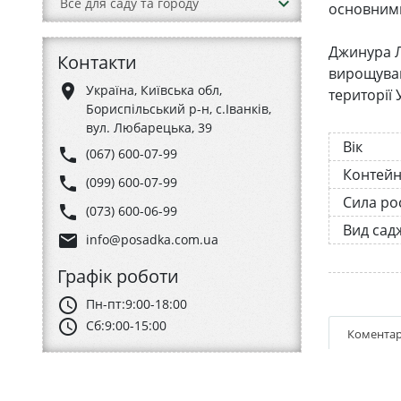
keyboard_arrow_down
Все для саду та городу
основними
Джинура Л
Контакти
вирощуван
place
Україна, Київська обл,
території
Бориспільський р-н, с.Іванків,
вул. Любарецька, 39
Вік
phone
(067) 600-07-99
Контей
phone
(099) 600-07-99
Сила ро
phone
(073) 600-06-99
Вид сад
email
info@posadka.com.ua
Графік роботи
schedule
Пн-пт:
9:00-18:00
schedule
Сб:
9:00-15:00
Коментар