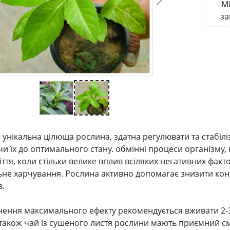
Мі
за
​​унікальна цілюща рослина, здатна регулювати та стабілі
и їх до оптимального стану. обмінні процеси організму,
ття, коли стільки велике вплив всіляких негативних факто
не харчування. Рослина активно допомагає знизити кон
в.
нення максимального ефекту рекомендується вживати 2-
а також чай із сушеного листя рослини мають приємний см