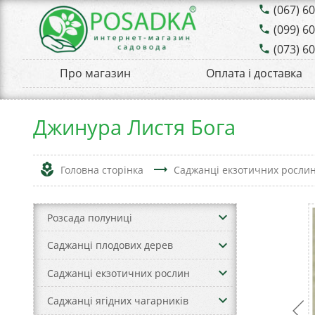
(067) 6
phone
(099) 6
phone
(073) 6
phone
Про магазин
Оплата і доставка
Джинура Листя Бога
local_florist
trending_flat
Головна сторінка
Саджанці екзотичних росли
keyboard_arrow_down
Розсада полуниці
keyboard_arrow_down
Саджанці плодових дерев
keyboard_arrow_down
Саджанці екзотичних рослин
keyboard_arrow_down
Саджанці ягідних чагарників