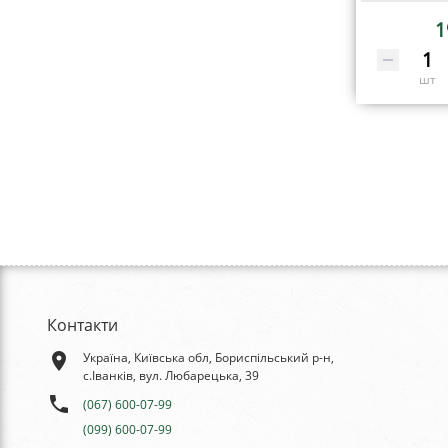
1
шт
Контакти
place
Україна, Київська обл, Бориспільський р-н,
с.Іванків, вул. Любарецька, 39
phone
(067) 600-07-99
(099) 600-07-99