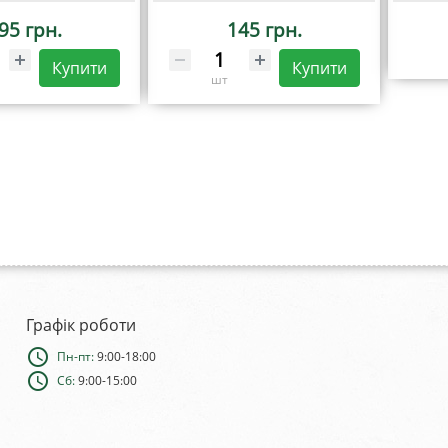
95 грн.
145 грн.
Купити
Купити
шт
Графік роботи
schedule
Пн-пт:
9:00-18:00
schedule
Сб:
9:00-15:00