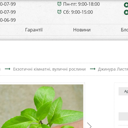
00-07-99
Пн-пт: 9:00-18:00
alarm_on
sta
00-07-99
Сб: 9:00-15:00
sta
alarm_on
00-06-99
Гарантії
Новини
Бл
trending_flat
trending_flat
н
Екзотичні кімнатні, вуличні рослини
Джинура Листя
А