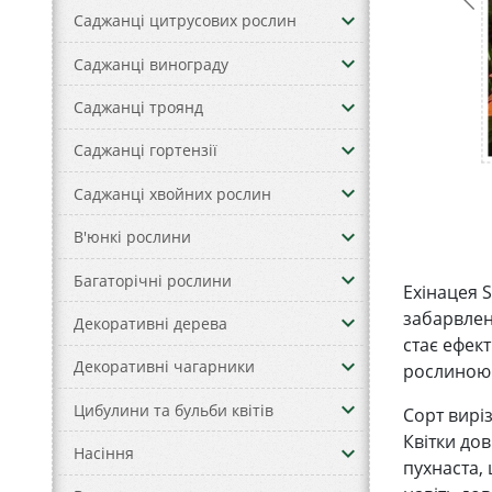
keyboard_arrow_down
Саджанці цитрусових рослин
keyboard_arrow_down
Саджанці винограду
keyboard_arrow_down
Саджанці троянд
keyboard_arrow_down
Саджанці гортензії
keyboard_arrow_down
Саджанці хвойних рослин
keyboard_arrow_down
В'юнкі рослини
keyboard_arrow_down
Багаторічні рослини
Ехінацея 
забарвлен
keyboard_arrow_down
Декоративні дерева
стає ефек
keyboard_arrow_down
Декоративні чагарники
рослиною
keyboard_arrow_down
Цибулини та бульби квітів
Сорт вирі
Квітки дов
keyboard_arrow_down
Насіння
пухнаста, 