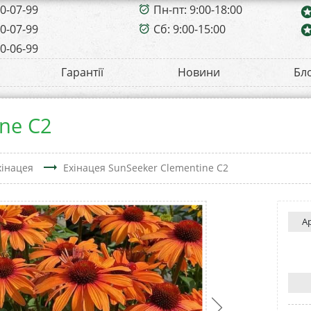
00-07-99
Пн-пт: 9:00-18:00
alarm_on
sta
00-07-99
Сб: 9:00-15:00
sta
alarm_on
00-06-99
Гарантії
Новини
Бл
ine C2
trending_flat
хінацея
Ехінацея SunSeeker Clementine C2
А