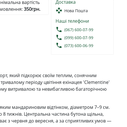
Доставка
німальна вартість
мовлення:
350грн.
open_with
Нова Пошта
Наші телефони
local_phone
(067) 600-07-99
local_phone
(099) 600-07-99
local_phone
(073) 600-06-99
орт, який підкорює своїм теплим, сонячним
тривалому періоду цвітіння ехінацея 'Clementine'
ьому витривалою та невибагливою багаторічною
яким мандариновим відтінком, діаметром 7–9 см.
до 8 тижнів. Центральна частина бутона щільна,
риває з червня до вересня, а за сприятливих умов —