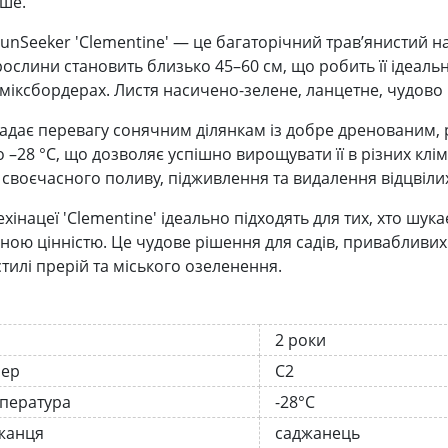
вше.
SunSeeker 'Clementine' — це багаторічний трав’янистий н
рослини становить близько 45–60 см, що робить її ідеал
і міксбордерах. Листя насичено-зелене, ланцетне, чудово 
адає перевагу сонячним ділянкам із добре дренованим, р
о –28 °C, що дозволяє успішно вирощувати її в різних кл
 своєчасного поливу, підживлення та видалення відцвілих 
хінацеї 'Clementine' ідеально підходять для тих, хто шук
ною цінністю. Це чудове рішення для садів, привабливих д
стилі прерій та міського озеленення.
2 роки
нер
С2
мпература
-28°C
жанця
саджанець