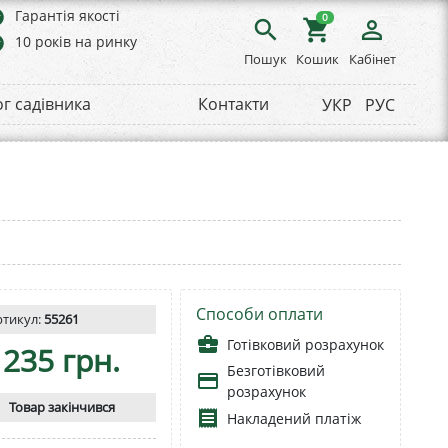
rs
Гарантія якості
0
search
shopping_cart
person_outline
rs
10 років на ринку
Пошук
Кошик
Кабінет
ог садівника
Контакти
УКР
РУС
Способи оплати
ртикул:
55261
business_center
Готівковий розрахунок
235 грн.
Безготівковий
payment
розрахунок
Товар закінчився
receipt
Накладений платіж