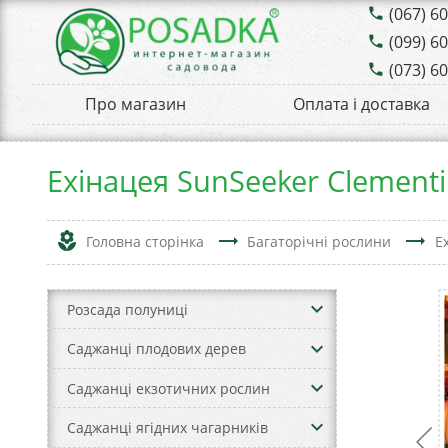
(067) 6
phone
(099) 6
phone
(073) 6
phone
Про магазин
Оплата і доставка
Ехінацея SunSeeker Clement
local_florist
trending_flat
trending_flat
Головна сторінка
Багаторічні рослини
Е
keyboard_arrow_down
Розсада полуниці
keyboard_arrow_down
Саджанці плодових дерев
keyboard_arrow_down
Саджанці екзотичних рослин
keyboard_arrow_down
Саджанці ягідних чагарників