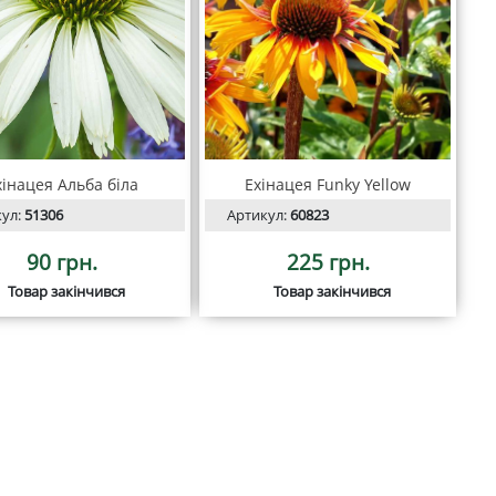
хінацея Альба біла
Ехінацея Funky Yellow
кул:
51306
Артикул:
60823
90 грн.
225 грн.
Товар закінчився
Товар закінчився