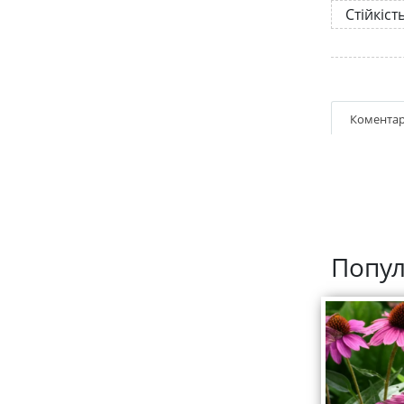
Стійкіст
Коментар
Попул