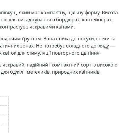
апівкущ, який має компактну, щільну форму. Висота
ьною для висаджування в бордюрах, контейнерах,
контрастує з яскравими квітами.
одючим ґрунтом. Вона стійка до посухи, спеки та
іматичних зонах. Не потребує складного догляду —
квіток для стимуляції повторного цвітіння.
ає яскравий, надійний і компактний сорт із високою
ля бджіл і метеликів, природних квітників,