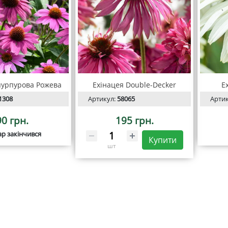
пурпурова Рожева
Ехінацея Double-Decker
Е
1308
Артикул:
58065
Арти
90 грн.
195 грн.
ар закінчився
Купити
шт