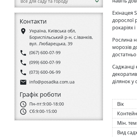
навіть до
keyboard_arrow_down
Все для саду та городу
Ехінацея 
дорослої 
Контакти
рокаріях 
place
Україна, Київська обл,
Бориспільський р-н, с.Іванків,
Рослина н
вул. Любарецька, 39
морозів д
phone
(067) 600-07-99
достатньо
phone
(099) 600-07-99
Саджанці е
phone
(073) 600-06-99
декоратив
ділянок у 
email
info@posadka.com.ua
Графік роботи
schedule
Вік
Пн-пт:
9:00-18:00
schedule
Сб:
9:00-15:00
Контей
Мін. те
Вид сад