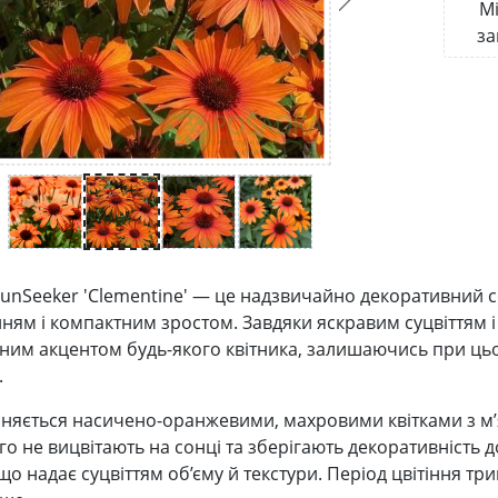
Мі
за
SunSeeker 'Clementine' — це надзвичайно декоративний с
ням і компактним зростом. Завдяки яскравим суцвіттям і 
тним акцентом будь-якого квітника, залишаючись при ц
.
зняється насичено-оранжевими, махровими квітками з м’
го не вицвітають на сонці та зберігають декоративність 
що надає суцвіттям об’єму й текстури. Період цвітіння т