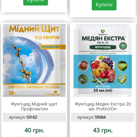
Купити
Фунгіцид Мідний щит
Фунгіцид Медян Екстра 20
Профілактин
мл, ProtectOn
Артикул:
53162
Артикул:
55064
40 грн.
43 грн.