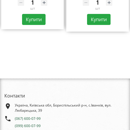
шт
шт
Купити
Купити
Контакти
place
Україна, Київська обл, Бориспільський р-н, с.Іванків, вул.
Любарецька, 39
phone
(067) 600-07-99
(099) 600-07-99