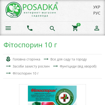
УКР
РУС
0
menu
phone
shopping_cart
person_outline
search
Фітоспорин 10 г
local_florist
trending_flat
Головна сторінка
Все для саду та городу
trending_flat
trending_flat
Засоби захисту рослин
Фунгіциди (від хвороб)
trending_flat
Фітоспорин 10 г