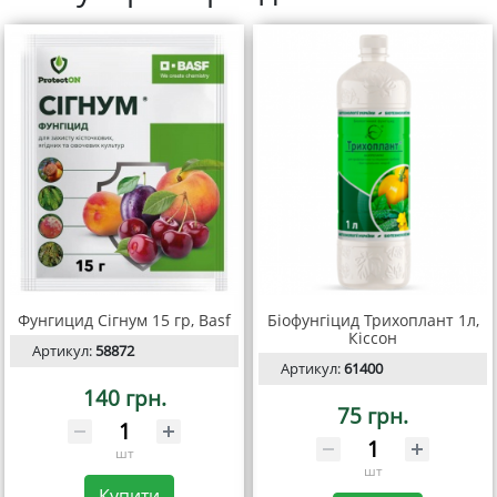
Фунгицид Сігнум 15 гр, Basf
Біофунгіцид Трихоплант 1л,
Кіссон
Артикул:
58872
Артикул:
61400
140 грн.
75 грн.
шт
шт
Купити