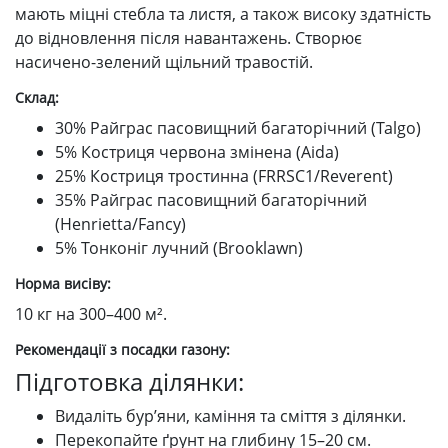
мають міцні стебла та листя, а також високу здатність
до відновлення після навантажень. Створює
насичено-зелений щільний травостій.
Склад:
30% Райграс пасовищний багаторічний (Talgo)
5% Костриця червона змінена (Aida)
25% Костриця тростинна (FRRSC1/Reverent)
35% Райграс пасовищний багаторічний
(Henrietta/Fancy)
5% Тонконіг лучний (Brooklawn)
Норма висіву:
10 кг на 300–400 м².
Рекомендації з посадки газону:
Підготовка ділянки:
Видаліть бур’яни, каміння та сміття з ділянки.
Перекопайте ґрунт на глибину 15–20 см.