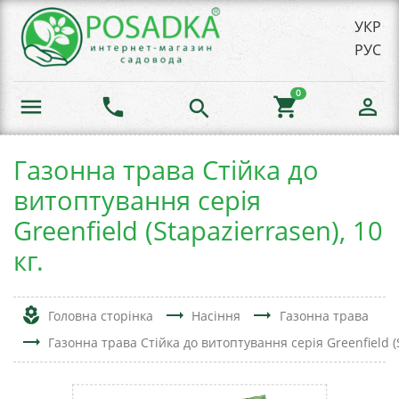
УКР
РУС
0
menu
phone
shopping_cart
person_outline
search
Газонна трава Стійка до
витоптування серія
Greenfield (Stapazierrasen), 10
кг.
local_florist
trending_flat
trending_flat
Головна сторінка
Насіння
Газонна трава
trending_flat
Газонна трава Стійка до витоптування серія Greenfield (S