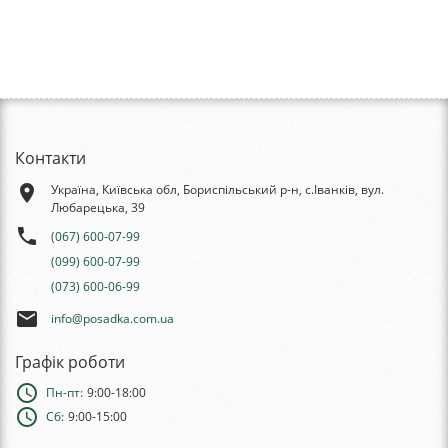
Контакти
place
Україна, Київська обл, Бориспільський р-н, с.Іванків, вул.
Любарецька, 39
phone
(067) 600-07-99
(099) 600-07-99
(073) 600-06-99
email
info@posadka.com.ua
Графік роботи
schedule
Пн-пт:
9:00-18:00
schedule
Сб:
9:00-15:00