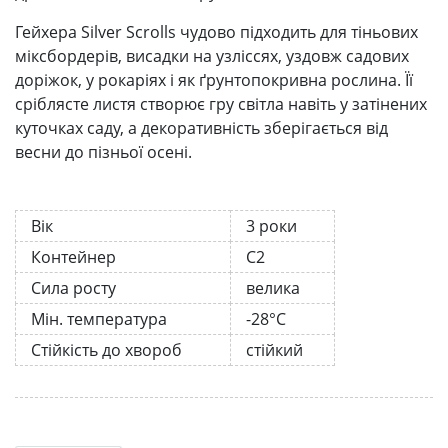
Гейхера Silver Scrolls чудово підходить для тіньових
міксбордерів, висадки на узліссях, уздовж садових
доріжок, у рокаріях і як ґрунтопокривна рослина. Її
сріблясте листя створює гру світла навіть у затінених
куточках саду, а декоративність зберігається від
весни до пізньої осені.
Вік
3 роки
Контейнер
С2
Сила росту
велика
Мін. температура
-28°C
Стійкість до хвороб
стійкий