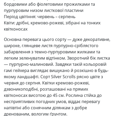
бордовими або фіолетовими прожилками та
пурпуровим низом листкової пластини
Період цвітіння: червень – серпень
Квіти: дрібні, кремово-рожеві, зібрані на тонких
квітконосах
Основна перевага цього сорту — дуже декоративне,
широке, глянцеве листя пурпурно-сріблястого
забарвлення з темно-пурпуровими жилками та
легким зеленуватим відтінком. Зворотний бік листка
— пурпурно-малиновий. Завдяки такій кольоровій
гамі гейхера виглядає вишукано й розкішно в будь-
якому ландшафті. Сорт Silver Scrolls рясно цвіте з
червня до серпня. Квітки кремово-рожеві,
дзвоникоподібні, розташовані на прямих
квітконосах висотою до 45 см. Рослина стійка до
несприятливих погодних умов, віддає перевагу
напівтіні або сонячним ділянкам з добре
дренованим, вологим ґрунтом.