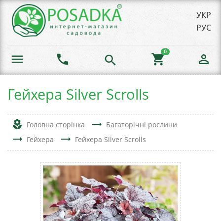
УКР
РУС
0
menu
phone
shopping_cart
person_outline
search
Гейхера Silver Scrolls
local_florist
trending_flat
Головна сторінка
Багаторічні рослини
trending_flat
trending_flat
Гейхера
Гейхера Silver Scrolls